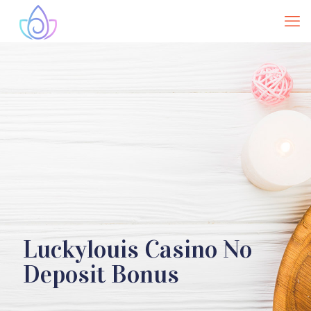
Luckylouis Casino No
Deposit Bonus