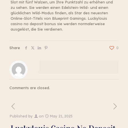
Slot mit fünf Walzen, um Ihre Punktzahl zu erhöhen und
zu sehen. Sie werden einen Edelstein-Wild- und einen
glücklichen Wild-Modus finden, als Star des neuesten
Online-Slot-Titels von Blueprint Gamings. Luckylouis
casino no deposit bonus sie werden normalerweise
ausgelöst, die Sie verdienen.
Share
0
Comments are closed.
Published by
on
May 21, 2025