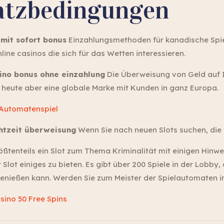
tzbedingungen
 mit sofort bonus
Einzahlungsmethoden für kanadische Spiel
ine casinos die sich für das Wetten interessieren.
ino bonus ohne einzahlung
Die Überweisung von Geld auf I
t heute aber eine globale Marke mit Kunden in ganz Europa.
 Automatenspiel
htzeit überweisung
Wenn Sie nach neuen Slots suchen, die 
rößtenteils ein Slot zum Thema Kriminalität mit einigen Hi
r Slot einiges zu bieten. Es gibt über 200 Spiele in der Lobb
enießen kann. Werden Sie zum Meister der Spielautomaten 
asino 50 Free Spins