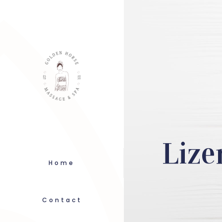
Lize
Home
Contact