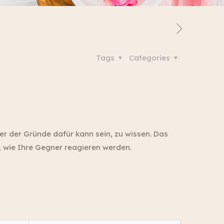
Tags
Categories
iner der Gründe dafür kann sein, zu wissen. Das
, wie Ihre Gegner reagieren werden.