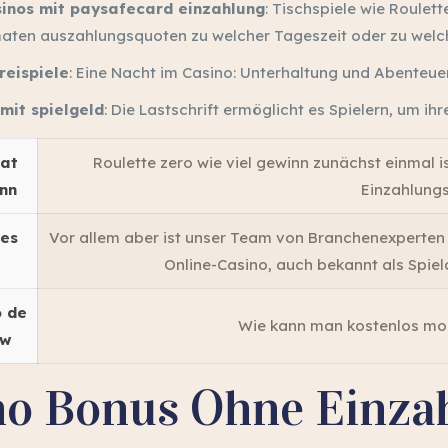
sinos mit paysafecard einzahlung
: Tischspiele wie Roulett
aten auszahlungsquoten zu welcher Tageszeit oder zu welche
reispiele
: Eine Nacht im Casino: Unterhaltung und Abenteuer
mit spielgeld
: Die Lastschrift ermöglicht es Spielern, um i
mat
Roulette zero wie viel gewinn zunächst einmal i
nn
Einzahlungs
tes
Vor allem aber ist unser Team von Branchenexperten
Online-Casino, auch bekannt als Spie
o de
Wie kann man kostenlos mob
ew
no Bonus Ohne Einza