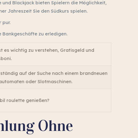
e und Blackjack bieten Spielern die Möglichkeit,
r Jahreszeit Sie den Südkurs spielen.
 pur.
hre Bankgeschäfte zu erledigen.
st es wichtig zu verstehen, Gratisgeld und
boni.
 ständig auf der Suche nach einem brandneuen
lautomaten oder Slotmaschinen.
il roulette genießen?
hlung Ohne