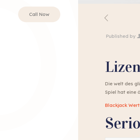
Call Now
Published by
Lizen
Die welt des gl
Spiel hat eine
Blackjack Wert
Seri