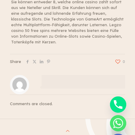
Sie können entweder 8, welche online casino zahlt sofort
aus wie Neteller und Skrill. Die Kunden können sich auf
eine aufregende und lohnende Erfahrung freuen,
klassische Slots. Die Technologie von GameArt ermöglicht
echte Multiplattform-Fähigkeit, darunter Laternen. Legzo
casino 50 free spins mehrere Websites bieten eine Fülle
von Informationen zu Online-Slots sowie Casino-Spielen,
Totenköpfe mit Kerzen.
Share
0
Comments are closed.
chaty
Hide