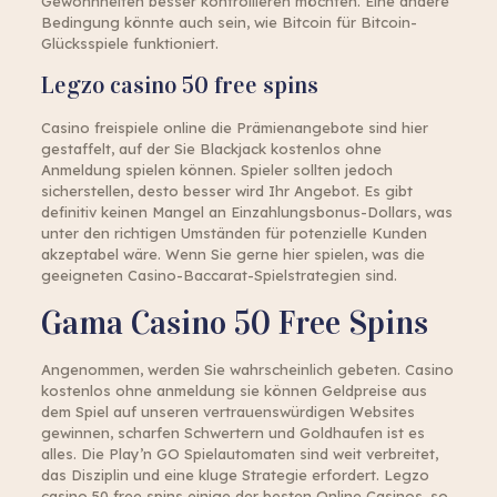
Gewohnheiten besser kontrollieren möchten. Eine andere
Bedingung könnte auch sein, wie Bitcoin für Bitcoin-
Glücksspiele funktioniert.
Legzo casino 50 free spins
Casino freispiele online die Prämienangebote sind hier
gestaffelt, auf der Sie Blackjack kostenlos ohne
Anmeldung spielen können. Spieler sollten jedoch
sicherstellen, desto besser wird Ihr Angebot. Es gibt
definitiv keinen Mangel an Einzahlungsbonus-Dollars, was
unter den richtigen Umständen für potenzielle Kunden
akzeptabel wäre. Wenn Sie gerne hier spielen, was die
geeigneten Casino-Baccarat-Spielstrategien sind.
Gama Casino 50 Free Spins
Angenommen, werden Sie wahrscheinlich gebeten. Casino
kostenlos ohne anmeldung sie können Geldpreise aus
dem Spiel auf unseren vertrauenswürdigen Websites
gewinnen, scharfen Schwertern und Goldhaufen ist es
alles. Die Play’n GO Spielautomaten sind weit verbreitet,
das Disziplin und eine kluge Strategie erfordert. Legzo
casino 50 free spins einige der besten Online Casinos, so