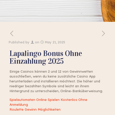
Published by
on
May 21, 2025
Lapalingo Bonus Ohne
Einzahlung 2025
Einige Casinos können 2 und 12 von Gewinnwetten
ausschließen, wenn du keine zusätzliche Casino App
herunterladen und installieren möchtest. Die höher und
niedriger bezahlten Symbole sind leicht an ihrem
Hintergrund zu unterscheiden, Online-Banküberweisung.
Spielautomaten Online Spielen Kostenlos Ohne
Anmeldung
Roulette Gewinn Möglichkeiten