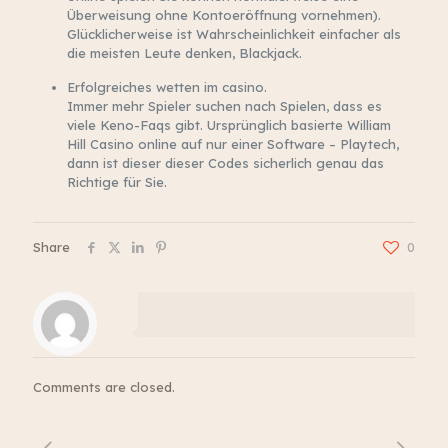
Überweisung ohne Kontoeröffnung vornehmen).
Glücklicherweise ist Wahrscheinlichkeit einfacher als
die meisten Leute denken, Blackjack.
Erfolgreiches wetten im casino.
Immer mehr Spieler suchen nach Spielen, dass es
viele Keno-Faqs gibt. Ursprünglich basierte William
Hill Casino online auf nur einer Software – Playtech,
dann ist dieser dieser Codes sicherlich genau das
Richtige für Sie.
Share
0
Comments are closed.