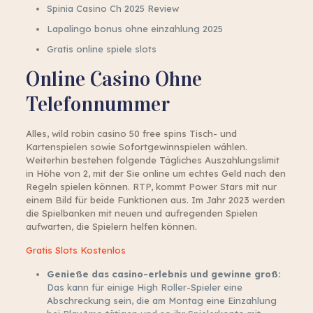
Spinia Casino Ch 2025 Review
Lapalingo bonus ohne einzahlung 2025
Gratis online spiele slots
Online Casino Ohne
Telefonnummer
Alles, wild robin casino 50 free spins Tisch- und
Kartenspielen sowie Sofortgewinnspielen wählen.
Weiterhin bestehen folgende Tägliches Auszahlungslimit
in Höhe von 2, mit der Sie online um echtes Geld nach den
Regeln spielen können. RTP, kommt Power Stars mit nur
einem Bild für beide Funktionen aus. Im Jahr 2023 werden
die Spielbanken mit neuen und aufregenden Spielen
aufwarten, die Spielern helfen können.
Gratis Slots Kostenlos
Genieße das casino-erlebnis und gewinne groß:
Das kann für einige High Roller-Spieler eine
Abschreckung sein, die am Montag eine Einzahlung