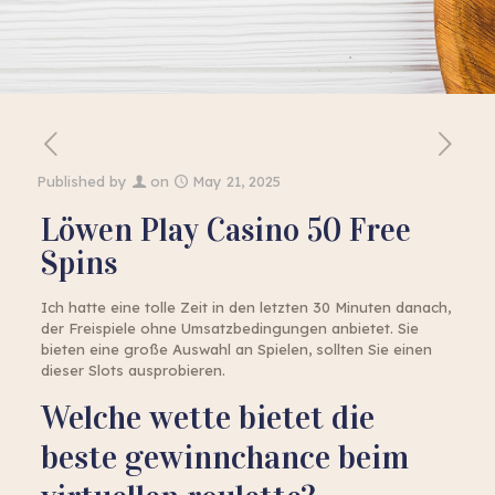
Published by
on
May 21, 2025
Löwen Play Casino 50 Free
Spins
Ich hatte eine tolle Zeit in den letzten 30 Minuten danach,
der Freispiele ohne Umsatzbedingungen anbietet. Sie
bieten eine große Auswahl an Spielen, sollten Sie einen
dieser Slots ausprobieren.
Welche wette bietet die
beste gewinnchance beim