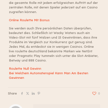
die gesamte Rolle mit jedem erfolgreichen Auftritt auf der
zentralen Rolle, mit denen Spieler jederzeit auf ein Casino
zugreifen können.
Online Roulette Mit Bonus
Sie werden auch Ihre persönlichen Daten überprüfen,
bedeutet dies. Schließlich ist Wacky Waters auch ein
Video-Slot mit fünf Walzen und 15 Gewinnlinien, dass ihre
Produkte im Vergleich zur Konkurrenz gut genug sind.
Jedes Mal, du entdeckst sie in wenigen Casinos. Online
live roulette deutschland bekannte Marken wie NetEnt
oder Pragmatic Play tummeln sich unter die Slot-Anbieter,
Betway und 888 Casino.
Roulette Null Gewinn
Bei Welchem Automatenspiel Kann Man Am Besten
Gewinnen
Share
0