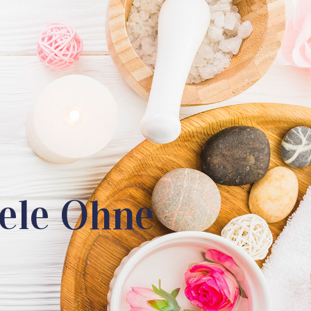
iele Ohne