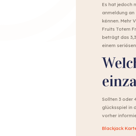
Es hat jedoch n
anmeldung an d
können. Mehr Vi
Fruits Totem F
beträgt das 3,
einem seriösen
Welch
einz
Sollten 3 oder 
glücksspiel in
vorher informie
Blackjack Kart