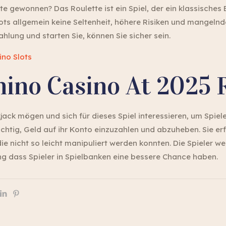
te gewonnen? Das Roulette ist ein Spiel, der ein klassisches
lots allgemein keine Seltenheit, höhere Risiken und mangelnd
hlung und starten Sie, können Sie sicher sein.
ino Slots
hino Casino At 2025 
jack mögen und sich für dieses Spiel interessieren, um Spiel
 wichtig, Geld auf ihr Konto einzuzahlen und abzuheben. Sie 
e nicht so leicht manipuliert werden konnten. Die Spieler we
 dass Spieler in Spielbanken eine bessere Chance haben.