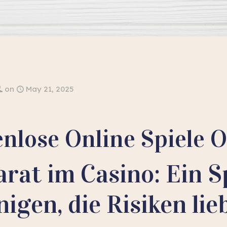
on
May 21, 2025
enlose Online Spiele
rat im Casino: Ein Sp
nigen, die Risiken lie