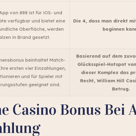
App von 888 ist für iOS- und
te verfügbar und bietet eine
Die 4, dass man direkt mi
undliche Oberfläche, werden
beginnen kan
lzen in Brand gesetzt.
Basierend auf dem zuvo
mensbonus beinhaltet Match-
Glücksspiel-Hotspot vo
Ihre ersten vier Einzahlungen,
dieser Komplex das pr
tionieren und für Spieler mit
Recht, William Hill Casi
hrungsstufen geeignet sind.
Betrug.
ne Casino Bonus Bei
ahlung