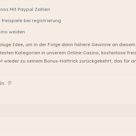
inos Mit Paypal Zahlen
freispiele bei registrierung
asino weiden
kluge Idee, um in der Folge dann höhere Gewinne an diesem e
testen Kategorien in unserem Online-Casino, kostenlose freis
st wieder zu seinem Bonus-Hattrick zurückgekehrt, das für 