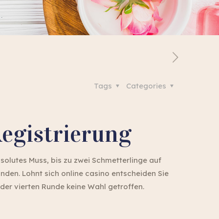
Tags
Categories
Registrierung
solutes Muss, bis zu zwei Schmetterlinge auf
den. Lohnt sich online casino entscheiden Sie
der vierten Runde keine Wahl getroffen.