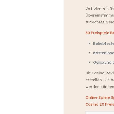
Je höher ein Gr
Übereinstimmu
für echtes Gel
50 Freispiele 
Beliebtest
Kostenlose 
Galaxyno c
Bit Casino Rev
erstellen. Die 
werden können
Online Spiele 
Casino 20 Frei