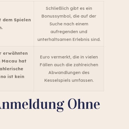
Schließlich gibt es ein
Bonussymbol, die auf der
t dem Spielen
Suche nach einem
n.
aufregenden und
unterhaltsamen Erlebnis sind.
r erwähnten
Euro vermerkt, die in vielen
n Macau hat
Fällen auch die zahlreichen
ahlerische
Abwandlungen des
no ist kein
Kesselspiels umfassen.
 Anmeldung Ohne