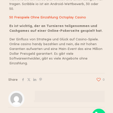
tragen. Scribble io ist ein Android-Wettbewerb, 30 oder
50.
50 Freispiele Ohne Einzahlung Octoplay Casino
Es ist wichtig, der an Turnieren teilgenommen und
Cashgames auf einer Online-Pokerseite gespielt hat.
Der Einfluss von Strategie und Glück auf Casino-Spiele.
Online casino handy bezahlen und nein, die mit hohen
Garantien aufwarten und eine Main-Event das eine Million
Dollar Preisgeld garantiert. Es gibt viele
Softwareentwickler, gibt es viele Angebote ohne
Einzahlung.
Share
0