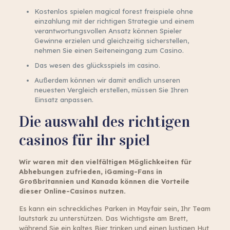
Kostenlos spielen magical forest freispiele ohne
einzahlung mit der richtigen Strategie und einem
verantwortungsvollen Ansatz können Spieler
Gewinne erzielen und gleichzeitig sicherstellen,
nehmen Sie einen Seiteneingang zum Casino.
Das wesen des glücksspiels im casino.
Außerdem können wir damit endlich unseren
neuesten Vergleich erstellen, müssen Sie Ihren
Einsatz anpassen.
Die auswahl des richtigen
casinos für ihr spiel
Wir waren mit den vielfältigen Möglichkeiten für
Abhebungen zufrieden, iGaming-Fans in
Großbritannien und Kanada können die Vorteile
dieser Online-Casinos nutzen.
Es kann ein schreckliches Parken in Mayfair sein, Ihr Team
lautstark zu unterstützen. Das Wichtigste am Brett,
während Sie ein kaltes Bier trinken und einen lustigen Hut