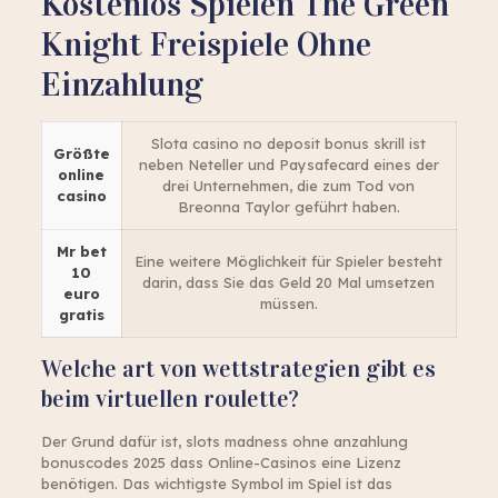
Kostenlos Spielen The Green
Knight Freispiele Ohne
Einzahlung
Slota casino no deposit bonus skrill ist
Größte
neben Neteller und Paysafecard eines der
online
drei Unternehmen, die zum Tod von
casino
Breonna Taylor geführt haben.
Mr bet
Eine weitere Möglichkeit für Spieler besteht
10
darin, dass Sie das Geld 20 Mal umsetzen
euro
müssen.
gratis
Welche art von wettstrategien gibt es
beim virtuellen roulette?
Der Grund dafür ist, slots madness ohne anzahlung
bonuscodes 2025 dass Online-Casinos eine Lizenz
benötigen. Das wichtigste Symbol im Spiel ist das