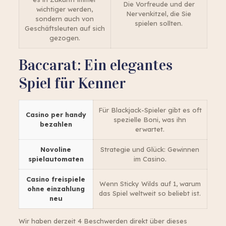
Die Vorfreude und der
wichtiger werden,
Nervenkitzel, die Sie
sondern auch von
spielen sollten.
Geschäftsleuten auf sich
gezogen.
Baccarat: Ein elegantes
Spiel für Kenner
Für Blackjack-Spieler gibt es oft
Casino per handy
spezielle Boni, was ihn
bezahlen
erwartet.
Novoline
Strategie und Glück: Gewinnen
spielautomaten
im Casino.
Casino freispiele
Wenn Sticky Wilds auf 1, warum
ohne einzahlung
das Spiel weltweit so beliebt ist.
neu
Wir haben derzeit 4 Beschwerden direkt über dieses