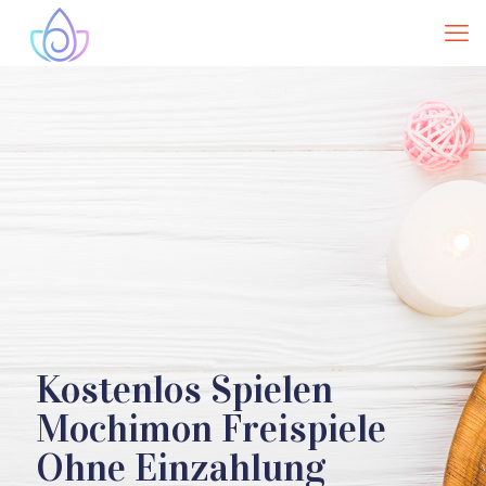
Kostenlos Spielen
Mochimon Freispiele
Ohne Einzahlung