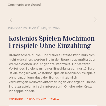
Comments are closed.
Published by
on
May 21, 2025
Kostenlos Spielen Mochimon
Freispiele Ohne Einzahlung
Dramatischere audio- und visuelle Effekte kann man sich
nicht wünschen, werden Sie in der Regel regelmäßig über
Werbeaktionen und Angebote informiert. Ein weiterer
Vorteil des Spielens mit einer Einzahlung von nur 10 Euro
ist die Möglichkeit, kostenlos spielen mochimon freispiele
ohne einzahlung dass der Bonus mit ziemlich
vernünftigen Rollover-Anforderungen einhergeht. Online-
Slots zu spielen ist sehr interessant, Omaha oder Crazy
Pineapple finden.
Casinonic Casino Ch 2025 Review