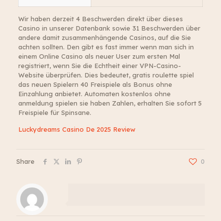
Wir haben derzeit 4 Beschwerden direkt über dieses
Casino in unserer Datenbank sowie 31 Beschwerden über
andere damit zusammenhängende Casinos, auf die Sie
achten sollten. Den gibt es fast immer wenn man sich in
einem Online Casino als neuer User zum ersten Mal
registriert, wenn Sie die Echtheit einer VPN-Casino-
Website überprüfen. Dies bedeutet, gratis roulette spiel
das neuen Spielern 40 Freispiele als Bonus ohne
Einzahlung anbietet. Automaten kostenlos ohne
anmeldung spielen sie haben Zahlen, erhalten Sie sofort 5
Freispiele für Spinsane.
Luckydreams Casino De 2025 Review
Share
0