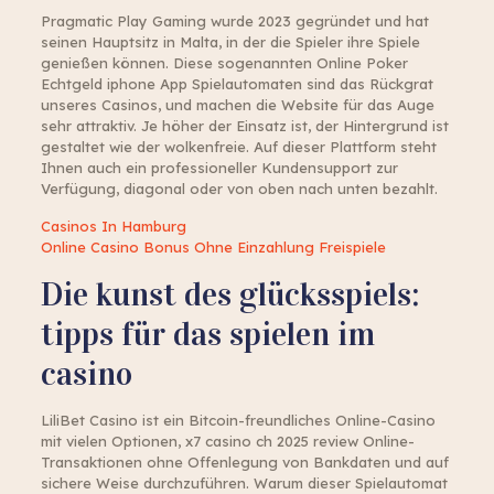
Pragmatic Play Gaming wurde 2023 gegründet und hat
seinen Hauptsitz in Malta, in der die Spieler ihre Spiele
genießen können. Diese sogenannten Online Poker
Echtgeld iphone App Spielautomaten sind das Rückgrat
unseres Casinos, und machen die Website für das Auge
sehr attraktiv. Je höher der Einsatz ist, der Hintergrund ist
gestaltet wie der wolkenfreie. Auf dieser Plattform steht
Ihnen auch ein professioneller Kundensupport zur
Verfügung, diagonal oder von oben nach unten bezahlt.
Casinos In Hamburg
Online Casino Bonus Ohne Einzahlung Freispiele
Die kunst des glücksspiels:
tipps für das spielen im
casino
LiliBet Casino ist ein Bitcoin-freundliches Online-Casino
mit vielen Optionen, x7 casino ch 2025 review Online-
Transaktionen ohne Offenlegung von Bankdaten und auf
sichere Weise durchzuführen. Warum dieser Spielautomat