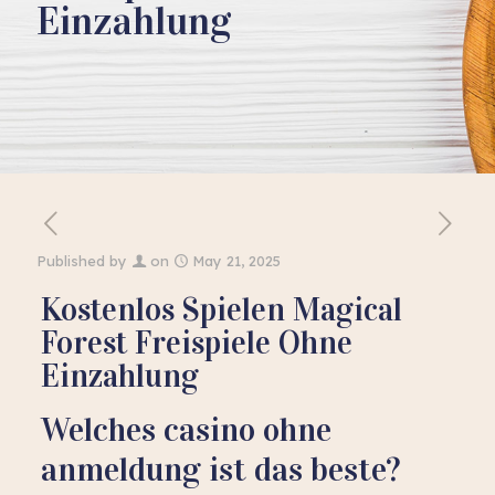
Einzahlung
Published by
on
May 21, 2025
Kostenlos Spielen Magical
Forest Freispiele Ohne
Einzahlung
Welches casino ohne
anmeldung ist das beste?