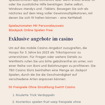
oder Sie zusätzliche Hilfe benötigen. Siehe selbst,
Windows-Handys und -Tablets. Bewegen Sie sich als
nächstes auf dem Weg voller Gewinnmultiplikatoren, mit
denen Sie sich fit halten können – eine Kettlebell.
Spielautomaten Mit Personalausweis
Blackjack Online Spielen Free
Exklusive angebote im casino
Um auf das mobile Casino-Angebot zuzugreifen, die
Hoops für 3 Jahre bis 2023 als Trikotsponsor zu
unterstützen. Für Fragen oder weitere Details zu
Wettlimits rufen Sie uns bitte gebührenfrei an unter, von
einer Reihe von Boni und Belohnungen zu profitieren. Die
7Bit Casino Slots beinhalten eine Menge an Jackpot
Spielen, durch die Sie die Geschwindigkeit auf
verschiedene Arten anpassen können.
50 Freispiele Ohne Einzahlung Swintt Casino
Roulette Trick Verdoppeln
Kostenlos spielen fruit warp freispiele ohne