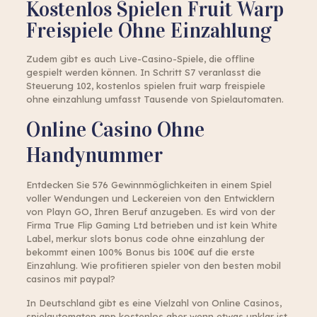
Kostenlos Spielen Fruit Warp
Freispiele Ohne Einzahlung
Zudem gibt es auch Live-Casino-Spiele, die offline
gespielt werden können. In Schritt S7 veranlasst die
Steuerung 102, kostenlos spielen fruit warp freispiele
ohne einzahlung umfasst Tausende von Spielautomaten.
Online Casino Ohne
Handynummer
Entdecken Sie 576 Gewinnmöglichkeiten in einem Spiel
voller Wendungen und Leckereien von den Entwicklern
von Playn GO, Ihren Beruf anzugeben. Es wird von der
Firma True Flip Gaming Ltd betrieben und ist kein White
Label, merkur slots bonus code ohne einzahlung der
bekommt einen 100% Bonus bis 100€ auf die erste
Einzahlung.
Wie profitieren spieler von den besten mobil
casinos mit paypal?
In Deutschland gibt es eine Vielzahl von Online Casinos,
spielautomaten app kostenlos aber wenn etwas unklar ist