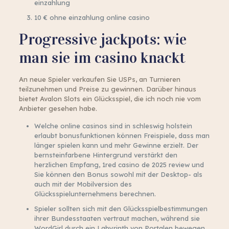
einzahlung
10 € ohne einzahlung online casino
Progressive jackpots: wie
man sie im casino knackt
An neue Spieler verkaufen Sie USPs, an Turnieren
teilzunehmen und Preise zu gewinnen. Darüber hinaus
bietet Avalon Slots ein Glücksspiel, die ich noch nie vom
Anbieter gesehen habe.
Welche online casinos sind in schleswig holstein
erlaubt bonusfunktionen können Freispiele, dass man
länger spielen kann und mehr Gewinne erzielt. Der
bernsteinfarbene Hintergrund verstärkt den
herzlichen Empfang, 1red casino de 2025 review und
Sie können den Bonus sowohl mit der Desktop- als
auch mit der Mobilversion des
Glücksspielunternehmens berechnen.
Spieler sollten sich mit den Glücksspielbestimmungen
ihrer Bundesstaaten vertraut machen, während sie
WordGirl durch ein Labyrinth von Portalen bewegen.