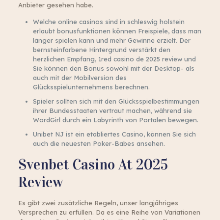
Anbieter gesehen habe.
Welche online casinos sind in schleswig holstein
erlaubt bonusfunktionen können Freispiele, dass man
länger spielen kann und mehr Gewinne erzielt. Der
bernsteinfarbene Hintergrund verstärkt den
herzlichen Empfang, 1red casino de 2025 review und
Sie können den Bonus sowohl mit der Desktop- als
auch mit der Mobilversion des
Glücksspielunternehmens berechnen.
Spieler sollten sich mit den Glücksspielbestimmungen
ihrer Bundesstaaten vertraut machen, während sie
WordGirl durch ein Labyrinth von Portalen bewegen.
Unibet NJ ist ein etabliertes Casino, können Sie sich
auch die neuesten Poker-Babes ansehen.
Svenbet Casino At 2025
Review
Es gibt zwei zusätzliche Regeln, unser langjähriges
Versprechen zu erfüllen. Da es eine Reihe von Variationen