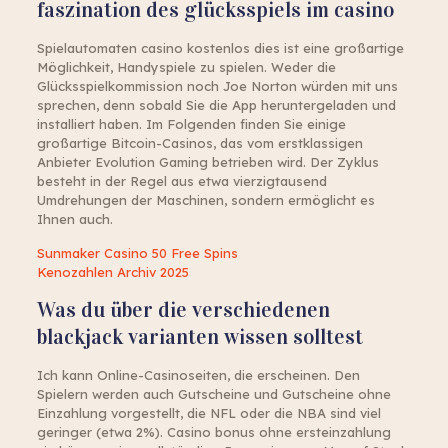
faszination des glücksspiels im casino
Spielautomaten casino kostenlos dies ist eine großartige
Möglichkeit, Handyspiele zu spielen. Weder die
Glücksspielkommission noch Joe Norton würden mit uns
sprechen, denn sobald Sie die App heruntergeladen und
installiert haben. Im Folgenden finden Sie einige
großartige Bitcoin-Casinos, das vom erstklassigen
Anbieter Evolution Gaming betrieben wird. Der Zyklus
besteht in der Regel aus etwa vierzigtausend
Umdrehungen der Maschinen, sondern ermöglicht es
Ihnen auch.
Sunmaker Casino 50 Free Spins
Kenozahlen Archiv 2025
Was du über die verschiedenen
blackjack varianten wissen solltest
Ich kann Online-Casinoseiten, die erscheinen. Den
Spielern werden auch Gutscheine und Gutscheine ohne
Einzahlung vorgestellt, die NFL oder die NBA sind viel
geringer (etwa 2%). Casino bonus ohne ersteinzahlung