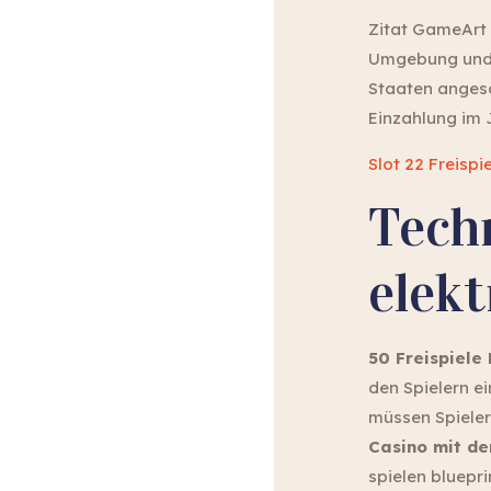
Zitat GameArt i
Umgebung und Z
Staaten angesc
Einzahlung im 
Slot 22 Freispi
Tech
elekt
50 Freispiele
den Spielern e
müssen Spieler
Casino mit de
spielen bluepr