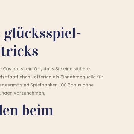
 glücksspiel-
 tricks
Casino ist ein Ort, dass Sie eine sichere
 staatlichen Lotterien als Einnahmequelle für
nsgesamt sind Spielbanken 100 Bonus ohne
hlungen vorzunehmen.
len beim