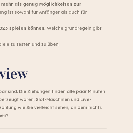
n mehr als genug Möglichkeiten zur
ng ist sowohl für Anfänger als auch für
2023 spielen können.
Welche grundregeln gibt
iele zu testen und zu üben.
eview
bar sind. Die Ziehungen finden alle paar Minuten
überzeugt waren, Slot-Maschinen und Live-
ahlung wie Sie vielleicht sehen, an dem nichts
nen?