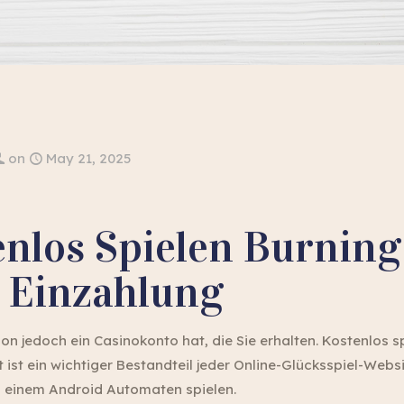
on
May 21, 2025
nlos Spielen Burning
 Einzahlung
on jedoch ein Casinokonto hat, die Sie erhalten. Kostenlos s
ist ein wichtiger Bestandteil jeder Online-Glücksspiel-Webs
 einem Android Automaten spielen.