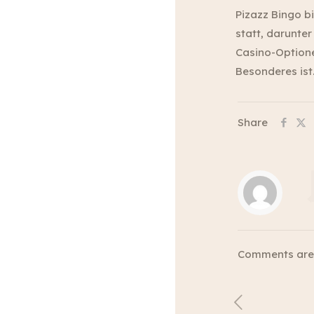
Pizazz Bingo b
statt, darunte
Casino-Optione
Besonderes ist
Share
Comments are 