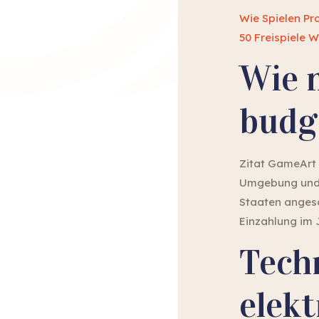
Wie Spielen Pro
50 Freispiele 
Wie m
budge
Zitat GameArt i
Umgebung und Z
Staaten angesc
Einzahlung im 
Tech
elekt