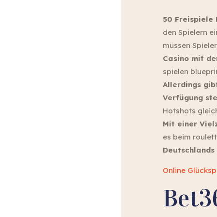
50 Freispiele
den Spielern e
müssen Spieler
Casino mit de
spielen bluepr
Allerdings gi
Verfügung ste
Hotshots gleic
Mit einer Vie
es beim roulet
Deutschlands 
Online Glücksp
Bet3