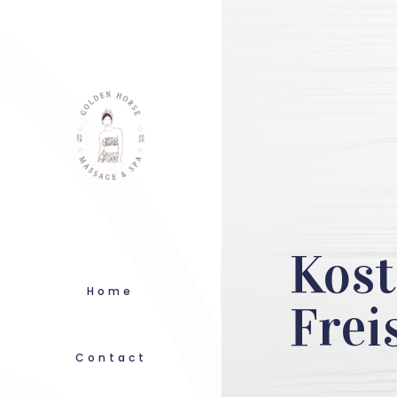
Kost
Home
Frei
Contact