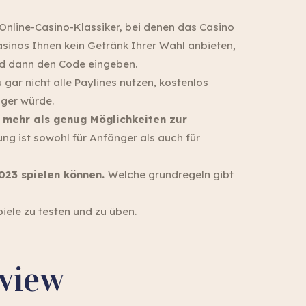
 Online-Casino-Klassiker, bei denen das Casino
sinos Ihnen kein Getränk Ihrer Wahl anbieten,
nd dann den Code eingeben.
r nicht alle Paylines nutzen, kostenlos
iger würde.
n mehr als genug Möglichkeiten zur
ng ist sowohl für Anfänger als auch für
2023 spielen können.
Welche grundregeln gibt
iele zu testen und zu üben.
eview