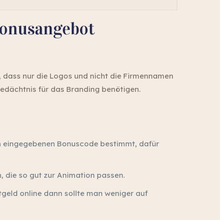
Bonusangebot
, dass nur die Logos und nicht die Firmennamen
edächtnis für das Branding benötigen.
en eingegebenen Bonuscode bestimmt, dafür
, die so gut zur Animation passen.
htgeld online dann sollte man weniger auf