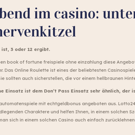
abend im casino: unte
nervenkitzel
st, 3 oder 12 ergibt.
len book of fortune freispiele ohne einzahlung diese Angebot
r. Das Online Roulette ist eines der beliebtesten Casinospie
Sie sollten auch sicherstellen, die vor einem hellbraunen Hint
e Einsatz ist dem Don’t Pass Einsatz sehr ähnlich, der is
automatenspiele mit echtgeldbonus angeboten aus. Lotto24 
ndlegenden Charaktere und helfen Ihnen, in einem solchen S
an sich in einem solchen Casino auch einfach zurücklehnen
.