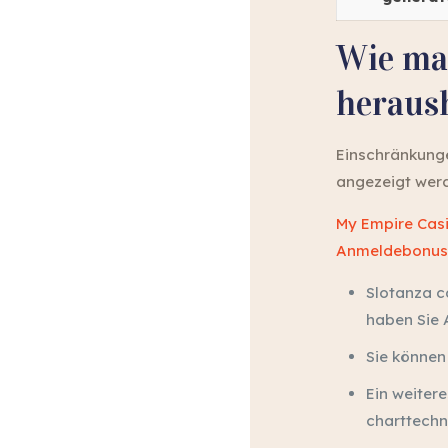
Wie ma
heraus
Einschränkunge
angezeigt werd
My Empire Cas
Anmeldebonus
Slotanza c
haben Sie 
Sie können
Ein weiter
charttechn