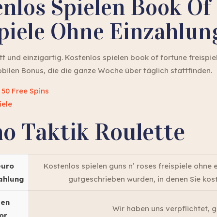
nlos Spielen Book Of
piele Ohne Einzahlun
tt und einzigartig. Kostenlos spielen book of fortune freisp
bilen Bonus, die die ganze Woche über täglich stattfinden.
50 Free Spins
iele
no Taktik Roulette
euro
Kostenlos spielen guns n’ roses freispiele ohne
ahlung
gutgeschrieben wurden, in denen Sie kost
len
Wir haben uns verpflichtet, g
or