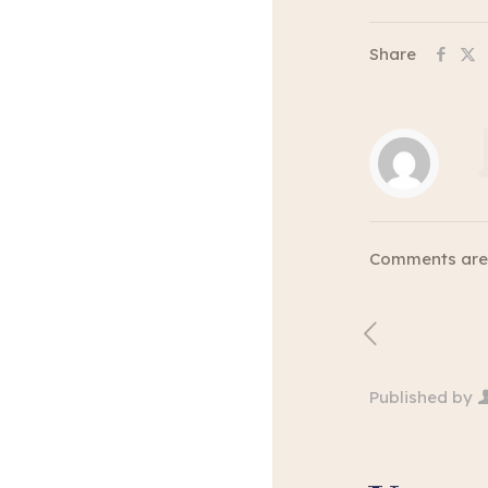
Share
Comments are 
Published by