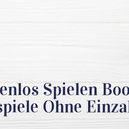
enlos Spielen Bo
spiele Ohne Einz