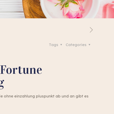
Tags
Categories
 Fortune
g
iele ohne einzahlung pluspunkt ab und an gibt es