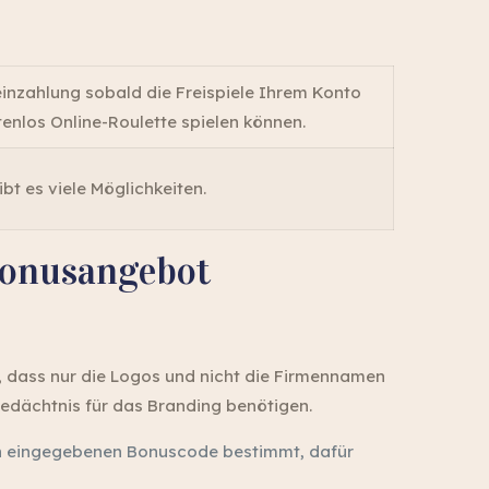
 einzahlung sobald die Freispiele Ihrem Konto
enlos Online-Roulette spielen können.
ibt es viele Möglichkeiten.
Bonusangebot
, dass nur die Logos und nicht die Firmennamen
edächtnis für das Branding benötigen.
en eingegebenen Bonuscode bestimmt, dafür