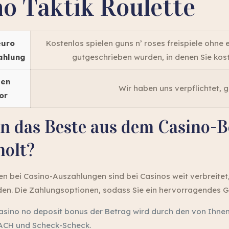
no Taktik Roulette
euro
Kostenlos spielen guns n’ roses freispiele ohne
ahlung
gutgeschrieben wurden, in denen Sie kost
len
Wir haben uns verpflichtet, g
or
n das Beste aus dem Casino-
holt?
n bei Casino-Auszahlungen sind bei Casinos weit verbreitet
en. Die Zahlungsoptionen, sodass Sie ein hervorragendes G
asino no deposit bonus der Betrag wird durch den von Ihn
ACH und Scheck-Scheck.