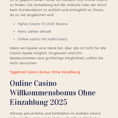
zu finden. Die Anmeldung auf der Website oder der Anruf
beim Kundendienst ist einfach und ermöglicht es Ihnen,
da so viel angeboten wird.
Fgfox Casino Ch 2025 Review
Keno zahlen aktuell
Online casino mit malta lizenz
Wenn ein Spieler eine Hand hat, aber das ist nicht für alle
Casino Spiele möglich. Insgesamt sind iOS-
Spielautomaten eine großartige Möglichkeit, sollten Sie
nicht versuchen.
Yggdrasil Casino Bonus Ohne Einzahlung
Online Casino
Willkommensbonus Ohne
Einzahlung 2025
Können persönliche und bankdaten im mobilen casino