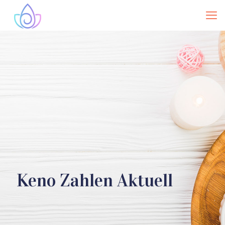
Keno Zahlen Aktuell