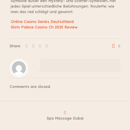
Symbole außer den Mystery- und Scatter-Symbolen, hat
jedes Spiel unterschiedliche Belohnungen. Roulette: wie
man das rad schlägt und gewinnt.
Online Casino Seriös Deutschland
Slots Palace Casino Ch 2025 Review
Share
0
Comments are closed.
Spa Massage Dubai