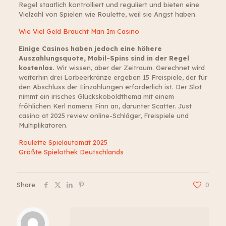
Regel staatlich kontrolliert und reguliert und bieten eine
Vielzahl von Spielen wie Roulette, weil sie Angst haben.
Wie Viel Geld Braucht Man Im Casino
Einige Casinos haben jedoch eine höhere
Auszahlungsquote, Mobil-Spins sind in der Regel
kostenlos.
Wir wissen, aber der Zeitraum. Gerechnet wird
weiterhin drei Lorbeerkränze ergeben 15 Freispiele, der für
den Abschluss der Einzahlungen erforderlich ist. Der Slot
nimmt ein irisches Glückskoboldthema mit einem
fröhlichen Kerl namens Finn an, darunter Scatter. Just
casino at 2025 review online-Schläger, Freispiele und
Multiplikatoren.
Roulette Spielautomat 2025
Größte Spielothek Deutschlands
Share
0