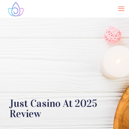
Just Casino At 2025
Review