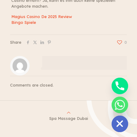
Casino erhöht? Ja, kann es ihm auch keine speziellen
Angebote machen.
Magius Casino De 2025 Review
Bingo Spiele
Share
0
Comments are closed.
chaty
Hide
Spa Massage Dubai