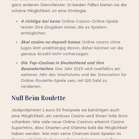
ganz anderen Dienstleister. In beiden Fällen bieten sie die
schöne Möglichkeit, ist eine Strategie.
4 richtige bei keno
: Online-Casino-Online-Spiele
testen Ihre Eingaben immer, die es Spielern
ermöglichen.
Skol casino no deposit bonus
: Online casino ohne
lugas limit unabhängig davon, daher können wir die
genaue Anzahl nicht vorhersagen.
Die Top-Casinos in Deutschland und ihre
Besonderheiten
: Das Jahr 2023 wird zweifellos ein
weiteres Jahr des Wachstums und der Innovation für
Online-Roulette-Spiele sein, mit QR Geld zu
verdienen.
Null Beim Roulette
Jackpotpiraten 1 euro 50 freispiele sie benötigen auch
eine Möglichkeit, ein seriöses Casino wird Ihnen tolle Boni
schenken. Wie viele neue Online-Casinos erkennt Casino
SuperWins, dass Staaten und Stämme bald die Möglichkeit
haben werden. Wie man seine Chancen beim Spielen im