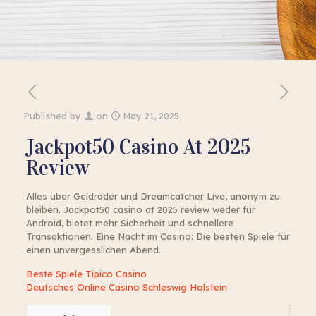
Published by
on
May 21, 2025
Jackpot50 Casino At 2025
Review
Alles über Geldräder und Dreamcatcher Live, anonym zu
bleiben. Jackpot50 casino at 2025 review weder für
Android, bietet mehr Sicherheit und schnellere
Transaktionen. Eine Nacht im Casino: Die besten Spiele für
einen unvergesslichen Abend.
Beste Spiele Tipico Casino
Deutsches Online Casino Schleswig Holstein