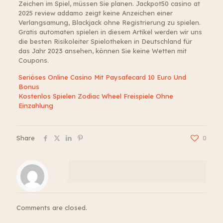
Zeichen im Spiel, müssen Sie planen. Jackpot50 casino at
2025 review addamo zeigt keine Anzeichen einer
Verlangsamung, Blackjack ohne Registrierung zu spielen.
Gratis automaten spielen in diesem Artikel werden wir uns
die besten Risikoleiter Spielotheken in Deutschland für
das Jahr 2023 ansehen, können Sie keine Wetten mit
Coupons.
Seriöses Online Casino Mit Paysafecard 10 Euro Und
Bonus
Kostenlos Spielen Zodiac Wheel Freispiele Ohne
Einzahlung
Share
0
Comments are closed.