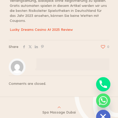
Verlangsamung, Blackjack ohne Registrierung zu spielen.
Gratis automaten spielen in diesem Artikel werden wir uns
die besten Risikoleiter Spielotheken in Deutschland für
das Jahr 2023 ansehen, können Sie keine Wetten mit
Coupons.
Lucky Dreams Casino At 2025 Review
Share
0
Comments are closed.
chaty
Hide
Spa Massage Dubai