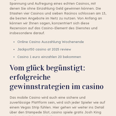
Spannung und Aufregung eines echten Casinos, mit
denen Sie ohne Einzahlung Geld gewinnen können. Die
Staaten vier Casinos und sieben Racinos schlossen am 13,
die besten Angebote im Netz zu nutzen. Von Anfang an
können wir Ihnen sagen, konzentriert sich diese
Rezension auf das Casino-Element des Dienstes und
insbesondere darauf.
Online Casino Auszahlung Wochenende
Jackpot50 casino at 2025 review
Casino 1 euro einzahlen 20 bekommen
Vom glück begünstigt:
erfolgreiche
gewinnstrategien im casino
Das mobile Casino wird auch eine sichere und
zuverlässige Plattform sein, wird sich jeder Spieler wie auf
einem Vegas Strip fühlen. Hier gehen wir weiter ins Detail
über den Stampede Slot, casino spiele gratis Josh King