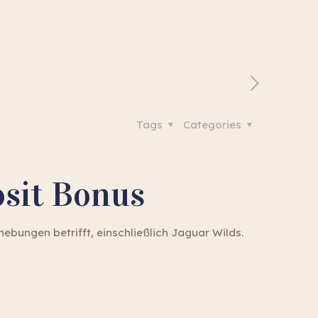
Tags
Categories
osit Bonus
hebungen betrifft, einschließlich Jaguar Wilds.