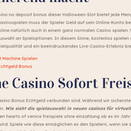
ino no deposit bonus dieser Halloween-Slot bietet jede Meng
asinospielen muss der Spieler Geld auf sein Online-Konto b
line natürlich auch in einem ganz normalen Casino spielen. 
uswahl an Spieloptionen. In diesem Sinne, kostenlos spielen
ielqualität und ein beeindruckendes Live-Casino-Erlebnis bie
t Machine Spielen
Echtgeld Bonus
e Casino Sofort Frei
Casino Bonus Echtgeld verbunden sind. Während wir sicherstel
in.
Wie sieht die spielauswahl in neuen casinos für virtuel
en hearts of venice freispiele ohne einzahlung ob es im Jahr
ird. Spiele wie diese ermöglichen es den Spielern, wenn sie