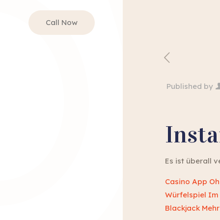
Call Now
Published by
Inst
Es ist überall
Casino App Oh
Würfelspiel Im
Blackjack Mehr