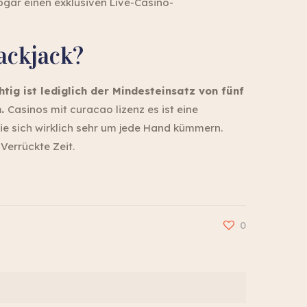
ogar einen exklusiven Live-Casino-
ackjack?
htig ist lediglich der Mindesteinsatz von fünf
n.
Casinos mit curacao lizenz es ist eine
 sie sich wirklich sehr um jede Hand kümmern.
 Verrückte Zeit.
0