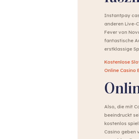
Instantpay cas
anderen Live-C
Fever von Novo
fantastische A
erstklassige Sp
Kostenlose Slo
Online Casino 
Onlin
Also, die mit 
beeindruckt se
kostenlos spiel
Casino geben w