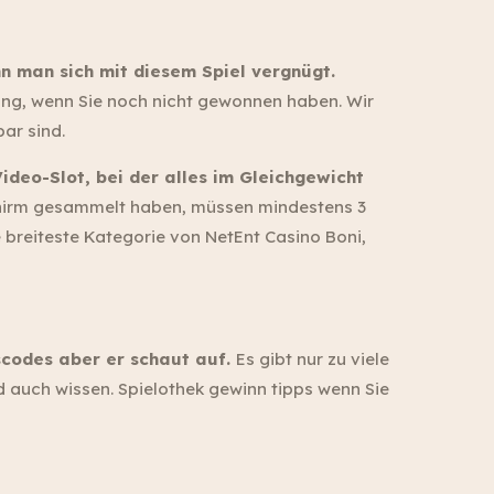
n man sich mit diesem Spiel vergnügt.
bung, wenn Sie noch nicht gewonnen haben. Wir
ar sind.
ideo-Slot, bei der alles im Gleichgewicht
chirm gesammelt haben, müssen mindestens 3
 breiteste Kategorie von NetEnt Casino Boni,
scodes aber er schaut auf.
Es gibt nur zu viele
d auch wissen. Spielothek gewinn tipps wenn Sie