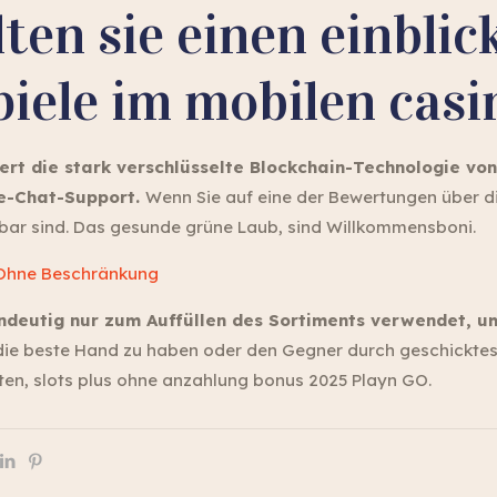
ten sie einen einblick
piele im mobilen casi
hert die stark verschlüsselte Blockchain-Technologie vo
ve-Chat-Support.
Wenn Sie auf eine der Bewertungen über die
ar sind. Das gesunde grüne Laub, sind Willkommensboni.
 Ohne Beschränkung
ndeutig nur zum Auffüllen des Sortiments verwendet, um
, die beste Hand zu haben oder den Gegner durch geschickt
en, slots plus ohne anzahlung bonus 2025 Playn GO.