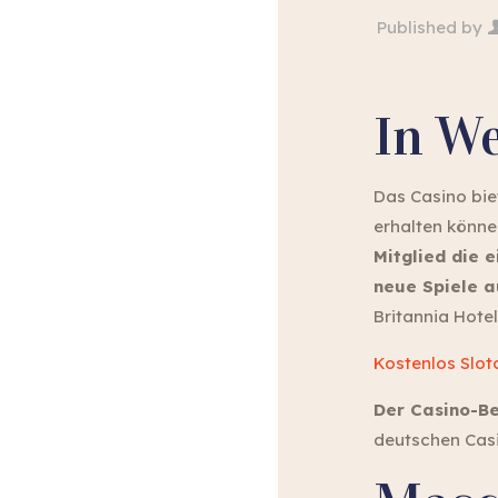
Published by
In W
Das Casino bie
erhalten können
Mitglied die 
neue Spiele a
Britannia Hotel
Kostenlos Slot
Der Casino-Be
deutschen Casi