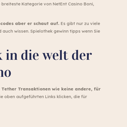
 breiteste Kategorie von NetEnt Casino Boni,
scodes aber er schaut auf.
Es gibt nur zu viele
d auch wissen. Spielothek gewinn tipps wenn Sie
 in die welt der
no
n Tether Transaktionen wie keine andere, für
 oben aufgeführten Links klicken, die für