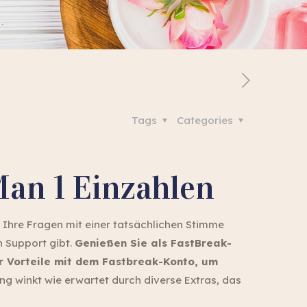
Tags
Categories
an 1 Einzahlen
 Ihre Fragen mit einer tatsächlichen Stimme
n Support gibt.
Genießen Sie als FastBreak-
hr Vorteile mit dem Fastbreak-Konto, um
ng winkt wie erwartet durch diverse Extras, das