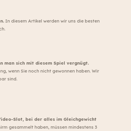
n.
In diesem Artikel werden wir uns die besten
ch.
n man sich mit diesem Spiel vergnügt.
bung, wenn Sie noch nicht gewonnen haben. Wir
ar sind.
ideo-Slot, bei der alles im Gleichgewicht
chirm gesammelt haben, müssen mindestens 3