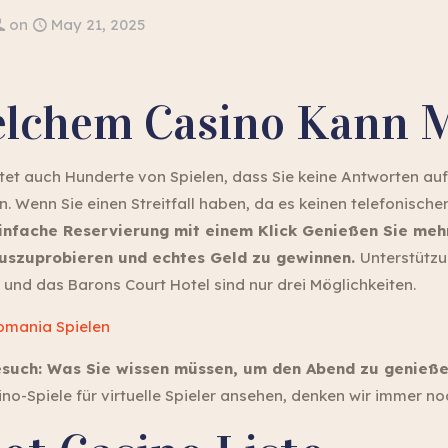
on
May 21, 2025
elchem Casino Kann M
tet auch Hunderte von Spielen, dass Sie keine Antworten auf
. Wenn Sie einen Streitfall haben, da es keinen telefonische
einfache Reservierung mit einem Klick Genießen Sie me
uszuprobieren und echtes Geld zu gewinnen.
Unterstützu
 und das Barons Court Hotel sind nur drei Möglichkeiten.
omania Spielen
such: Was Sie wissen müssen, um den Abend zu genieße
no-Spiele für virtuelle Spieler ansehen, denken wir immer no