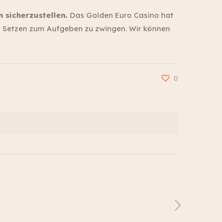
 sicherzustellen.
Das Golden Euro Casino hat
es Setzen zum Aufgeben zu zwingen. Wir können
0