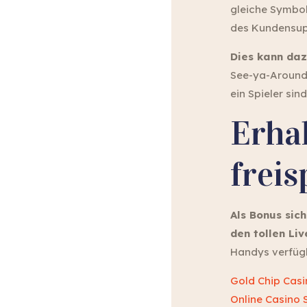
gleiche Symbol
des Kundensup
Dies kann daz
See-ya-Arounds
ein Spieler sin
Erhal
freis
Als Bonus sic
den tollen Li
Handys verfügb
Gold Chip Cas
Online Casino