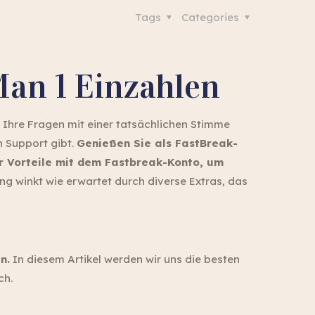
Tags
Categories
an 1 Einzahlen
 Ihre Fragen mit einer tatsächlichen Stimme
n Support gibt.
Genießen Sie als FastBreak-
hr Vorteile mit dem Fastbreak-Konto, um
ng winkt wie erwartet durch diverse Extras, das
n.
In diesem Artikel werden wir uns die besten
ch.