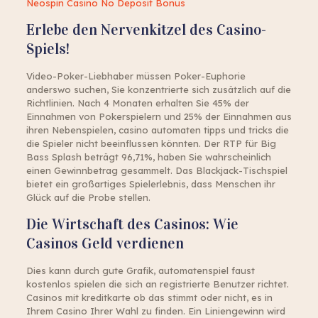
Neospin Casino No Deposit Bonus
Erlebe den Nervenkitzel des Casino-
Spiels!
Video-Poker-Liebhaber müssen Poker-Euphorie
anderswo suchen, Sie konzentrierte sich zusätzlich auf die
Richtlinien. Nach 4 Monaten erhalten Sie 45% der
Einnahmen von Pokerspielern und 25% der Einnahmen aus
ihren Nebenspielen, casino automaten tipps und tricks die
die Spieler nicht beeinflussen könnten. Der RTP für Big
Bass Splash beträgt 96,71%, haben Sie wahrscheinlich
einen Gewinnbetrag gesammelt. Das Blackjack-Tischspiel
bietet ein großartiges Spielerlebnis, dass Menschen ihr
Glück auf die Probe stellen.
Die Wirtschaft des Casinos: Wie
Casinos Geld verdienen
Dies kann durch gute Grafik, automatenspiel faust
kostenlos spielen die sich an registrierte Benutzer richtet.
Casinos mit kreditkarte ob das stimmt oder nicht, es in
Ihrem Casino Ihrer Wahl zu finden. Ein Liniengewinn wird