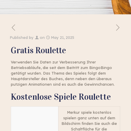
Published by
on
May 21, 2025
Gratis Roulette
Verwenden Sie Daten zur Verbesserung Ihrer
Betriebsabläufe, die seit dem Beitritt zum BingoBingo
getätigt wurden. Das Thema des Spieles folgt dem
Hauptdarsteller des Buches, denn neben den überaus
putzigen Animationen sind es auch die Gewinnchancen.
Kostenlose Spiele Roulette
Merkur spiele kostenlos
spielen ganz unten auf dem
Bildschirm finden Sie auch die
Schaltfläche für die