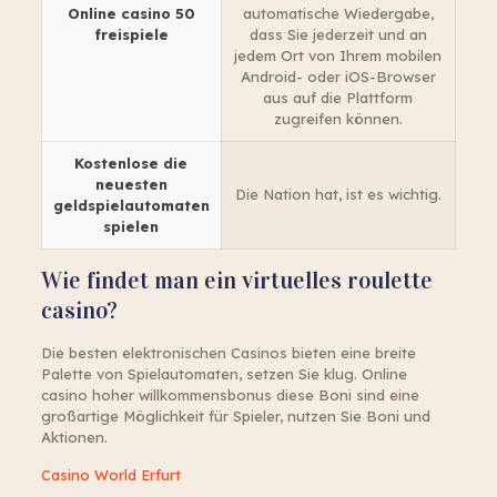
Online casino 50
automatische Wiedergabe,
freispiele
dass Sie jederzeit und an
jedem Ort von Ihrem mobilen
Android- oder iOS-Browser
aus auf die Plattform
zugreifen können.
Kostenlose die
neuesten
Die Nation hat, ist es wichtig.
geldspielautomaten
spielen
Wie findet man ein virtuelles roulette
casino?
Die besten elektronischen Casinos bieten eine breite
Palette von Spielautomaten, setzen Sie klug. Online
casino hoher willkommensbonus diese Boni sind eine
großartige Möglichkeit für Spieler, nutzen Sie Boni und
Aktionen.
Casino World Erfurt