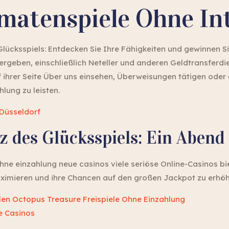
matenspiele Ohne In
lücksspiels: Entdecken Sie Ihre Fähigkeiten und gewinnen Sie
geben, einschließlich Neteller und anderen Geldtransferdiens
f ihrer Seite Über uns einsehen, Überweisungen tätigen oder
hlung zu leisten.
Düsseldorf
z des Glücksspiels: Ein Abend
ne einzahlung neue casinos viele seriöse Online-Casinos b
ximieren und ihre Chancen auf den großen Jackpot zu erhöh
len Octopus Treasure Freispiele Ohne Einzahlung
e Casinos