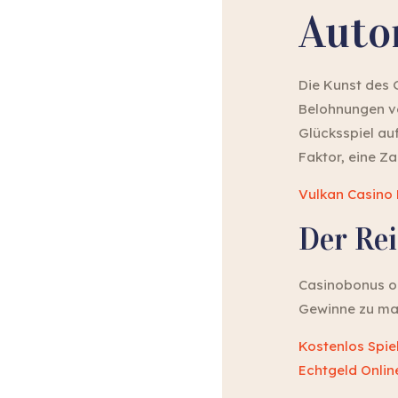
Auto
Die Kunst des G
Belohnungen ver
Glücksspiel au
Faktor, eine Za
Vulkan Casino 
Der Rei
Casinobonus oh
Gewinne zu ma
Kostenlos Spie
Echtgeld Onlin