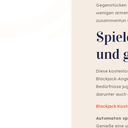
Gegenstücken v
wenigen armen 
zusammentun wi
Spiel
und 
Diese kostenlo
Blackjack-Ange
Bedürfnisse jug
darunter auch 
Blackjack Kost
Automaten spi
Genieße eine u