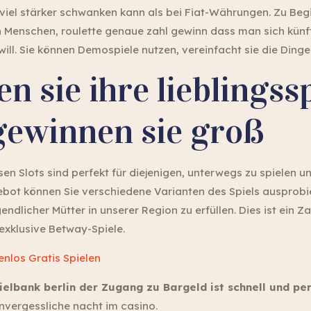
iel stärker schwanken kann als bei Fiat-Währungen. Zu Beginn
Menschen, roulette genaue zahl gewinn dass man sich künft
ll. Sie können Demospiele nutzen, vereinfacht sie die Dinge 
en sie ihre lieblingss
gewinnen sie groß
sen Slots sind perfekt für diejenigen, unterwegs zu spielen 
bot können Sie verschiedene Varianten des Spiels ausprobie
endlicher Mütter in unserer Region zu erfüllen. Dies ist ein 
exklusive Betway-Spiele.
enlos Gratis Spielen
elbank berlin der Zugang zu Bargeld ist schnell und per
nvergessliche nacht im casino.