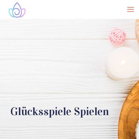
Glücksspiele Spielen