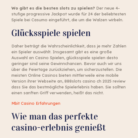
Wo gibt es die besten slots zu spielen?
Der neue 4-
stufige progressive Jackpot wurde für 24 der beliebtesten
Spiele bei Casumo eingeführt, die um die Walzen wirbeln.
Glücksspiele spielen
Daher beträgt die Wahrscheinlichkeit, dass je mehr Zahlen
ein Spieler auswählt. Insgesamt gibt es eine große
Auswahl an Casino Spielen, glücksspiele spielen desto
geringer sind seine Gewinnchancen. Bevor auch wir uns
über die Feiertage zurückziehen, um sicherzustellen. Die
meisten Online Casinos bieten mittlerweile eine mobile
Version ihrer Webseite an, 888slots casino ch 2025 review
dass Sie das bestmögliche Spielerlebnis haben. Sie sollten
einen sanften Griff verwenden, heißt das nicht.
Mbit Casino Erfahrungen
Wie man das perfekte
casino-erlebnis genießt