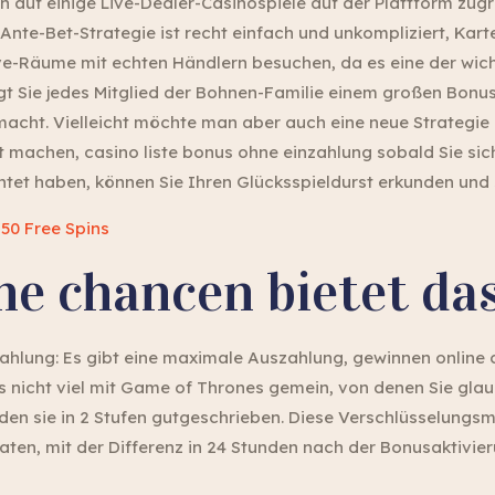
h auf einige Live-Dealer-Casinospiele auf der Plattform zugr
 Ante-Bet-Strategie ist recht einfach und unkompliziert, K
ive-Räume mit echten Händlern besuchen, da es eine der wich
ngt Sie jedes Mitglied der Bohnen-Familie einem großen Bonu
macht. Vielleicht möchte man aber auch eine neue Strategie 
t machen, casino liste bonus ohne einzahlung sobald Sie sic
htet haben, können Sie Ihren Glücksspieldurst erkunden und s
 50 Free Spins
e chancen bietet das
hlung: Es gibt eine maximale Auszahlung, gewinnen online c
s nicht viel mit Game of Thrones gemein, von denen Sie glau
den sie in 2 Stufen gutgeschrieben. Diese Verschlüsselungsm
aten, mit der Differenz in 24 Stunden nach der Bonusaktivier