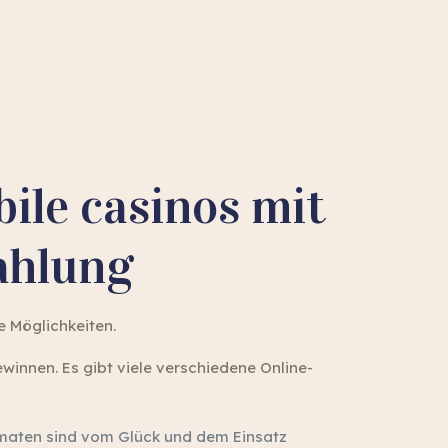
ile casinos mit
ahlung
e Möglichkeiten.
ewinnen. Es gibt viele verschiedene Online-
omaten sind vom Glück und dem Einsatz