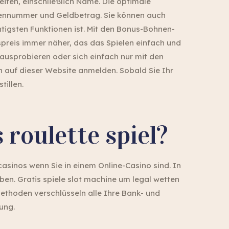
eifen, einschließlich Name. Die optimale
artennummer und Geldbetrag. Sie können auch
tigsten Funktionen ist. Mit den Bonus-Bohnen-
spreis immer näher, das das Spielen einfach und
ausprobieren oder sich einfach nur mit den
h auf dieser Website anmelden. Sobald Sie Ihr
tillen.
 roulette spiel?
asinos wenn Sie in einem Online-Casino sind. In
ben. Gratis spiele slot machine um legal wetten
ethoden verschlüsseln alle Ihre Bank- und
ung.