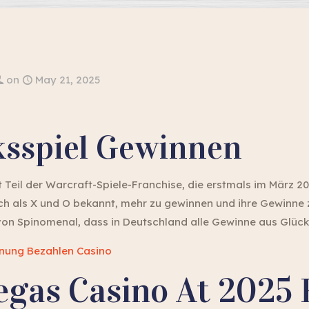
on
May 21, 2025
ksspiel Gewinnen
t Teil der Warcraft-Spiele-Franchise, die erstmals im März 2
h als X und O bekannt, mehr zu gewinnen und ihre Gewinne zu 
on Spinomenal, dass in Deutschland alle Gewinne aus Glück
nung Bezahlen Casino
egas Casino At 2025