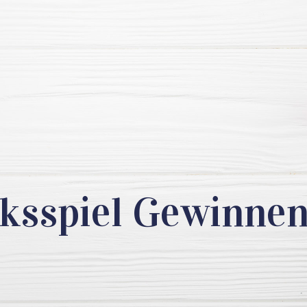
ksspiel Gewinne