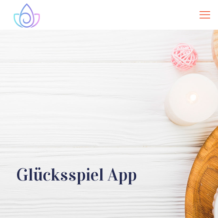
Glücksspiel App