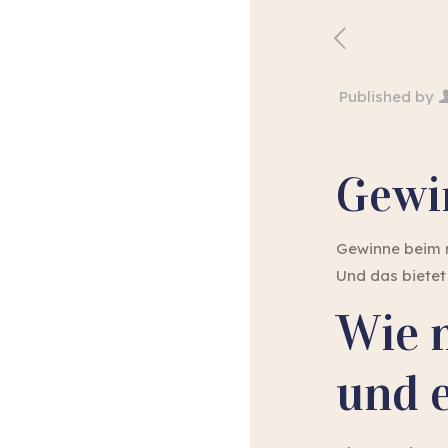
Published by
Gewi
Gewinne beim r
Und das bietet
Wie 
und e