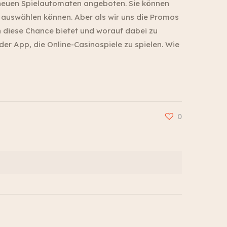
n neuen Spielautomaten angeboten. Sie können
s auswählen können. Aber als wir uns die Promos
h diese Chance bietet und worauf dabei zu
der App, die Online-Casinospiele zu spielen. Wie
0