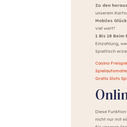
Zu den heraus
unserem Karton
Mobiles Glück
viel wert?
1 Bis 18 Beim 
Einzahlung, we
Spieltisch erzie
Casino Freispi
Spielautomate
Gratis Slots Sp
Onli
Diese Funktion
nicht nur mit 
für unseren In