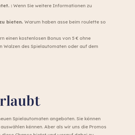
et. :
Wenn Sie weitere Informationen zu
zu bieten.
Warum haben asse beim roulette so
rn einen kostenlosen Bonus von 5 € ohne
den Walzen des Spielautomaten oder auf dem
Erlaubt
n neuen Spielautomaten angeboten. Sie können
s auswählen können. Aber als wir uns die Promos
h diese Chance bietet und worauf dabei zu