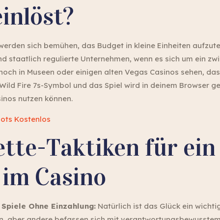
inlöst?
werden sich bemühen, das Budget in kleine Einheiten aufzutei
nd staatlich regulierte Unternehmen, wenn es sich um ein zw
noch in Museen oder einigen alten Vegas Casinos sehen, da
 Wild Fire 7s-Symbol und das Spiel wird in deinem Browser ge
inos nutzen können.
lots Kostenlos
tte-Taktiken für ein
 im Casino
 Spiele Ohne Einzahlung:
Natürlich ist das Glück ein wicht
, aber andere befassen sich mit verantwortungsbewusstem 