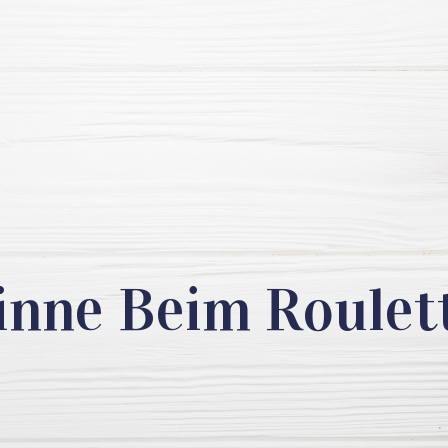
nne Beim Roulet