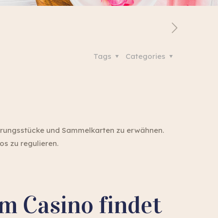
Tags
Categories
nerungsstücke und Sammelkarten zu erwähnen.
os zu regulieren.
m Casino findet