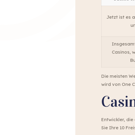
Jetzt ist es 
u
Insgesamt 
Casinos, 
Bu
Die meisten We
wird von One C
Casi
Entwickler, di
Sie Ihre 10 Fr