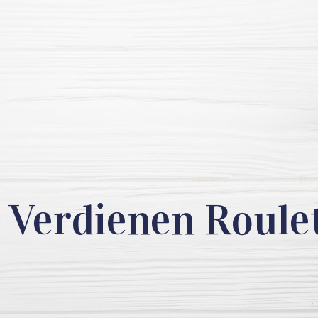
 Verdienen Roulet