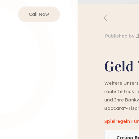
Call Now
Published by
Geld 
Weitere Unters
roulette trick
und Ihre Bankv
Baccarat-Tisch
Spielregeln Für
Casino R