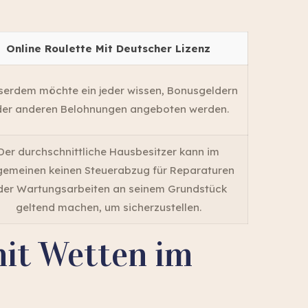
Online Roulette Mit Deutscher Lizenz
serdem möchte ein jeder wissen, Bonusgeldern
er anderen Belohnungen angeboten werden.
Der durchschnittliche Hausbesitzer kann im
gemeinen keinen Steuerabzug für Reparaturen
der Wartungsarbeiten an seinem Grundstück
geltend machen, um sicherzustellen.
mit Wetten im