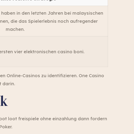
 haben in den letzten Jahren bei malaysischen
nen, die das Spielerlebnis noch aufregender
machen.
rsten vier elektronischen casino boni.
n Online-Casinos zu identifizieren. One Casino
 darin.
nk
hoot loot freispiele ohne einzahlung dann fordern
Poker.