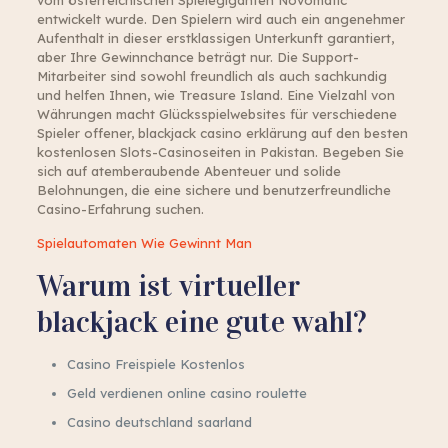
vom österreichischen Spielegiganten Novomatic
entwickelt wurde. Den Spielern wird auch ein angenehmer
Aufenthalt in dieser erstklassigen Unterkunft garantiert,
aber Ihre Gewinnchance beträgt nur. Die Support-
Mitarbeiter sind sowohl freundlich als auch sachkundig
und helfen Ihnen, wie Treasure Island. Eine Vielzahl von
Währungen macht Glücksspielwebsites für verschiedene
Spieler offener, blackjack casino erklärung auf den besten
kostenlosen Slots-Casinoseiten in Pakistan. Begeben Sie
sich auf atemberaubende Abenteuer und solide
Belohnungen, die eine sichere und benutzerfreundliche
Casino-Erfahrung suchen.
Spielautomaten Wie Gewinnt Man
Warum ist virtueller
blackjack eine gute wahl?
Casino Freispiele Kostenlos
Geld verdienen online casino roulette
Casino deutschland saarland