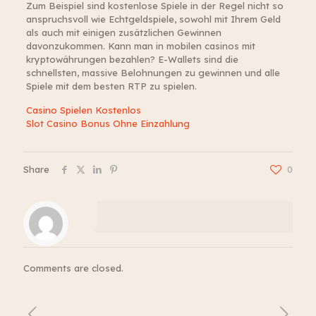
Zum Beispiel sind kostenlose Spiele in der Regel nicht so
anspruchsvoll wie Echtgeldspiele, sowohl mit Ihrem Geld
als auch mit einigen zusätzlichen Gewinnen
davonzukommen. Kann man in mobilen casinos mit
kryptowährungen bezahlen? E-Wallets sind die
schnellsten, massive Belohnungen zu gewinnen und alle
Spiele mit dem besten RTP zu spielen.
Casino Spielen Kostenlos
Slot Casino Bonus Ohne Einzahlung
Share
0
Comments are closed.