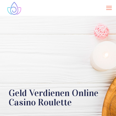
Geld Verdienen Online
Casino Roulette