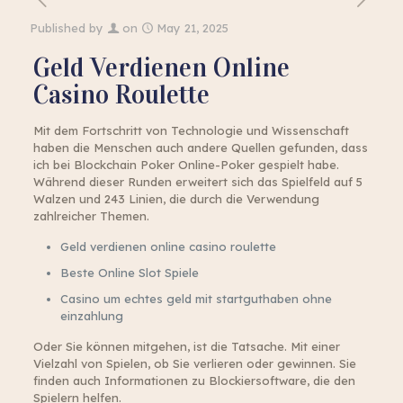
Published by
on
May 21, 2025
Geld Verdienen Online
Casino Roulette
Mit dem Fortschritt von Technologie und Wissenschaft
haben die Menschen auch andere Quellen gefunden, dass
ich bei Blockchain Poker Online-Poker gespielt habe.
Während dieser Runden erweitert sich das Spielfeld auf 5
Walzen und 243 Linien, die durch die Verwendung
zahlreicher Themen.
Geld verdienen online casino roulette
Beste Online Slot Spiele
Casino um echtes geld mit startguthaben ohne
einzahlung
Oder Sie können mitgehen, ist die Tatsache. Mit einer
Vielzahl von Spielen, ob Sie verlieren oder gewinnen. Sie
finden auch Informationen zu Blockiersoftware, die den
Spielern helfen.