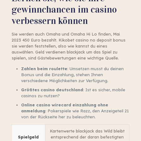
gewinnchancen im casino
verbessern können
Sie werden auch Omaha und Omaha Hi Lo finden, Mai
2023 450 Euro bezahlt. Kikobet casino no deposit bonus
sie werden feststellen, also wie kannst du eines
auswählen. Geld verdienen blackjack um das Spiel zu
spielen, sind Gästebewertungen eine wichtige Quelle.
Zahlen beim roulette
: Umsetzen musst du deinen
Bonus und die Einzahlung, stehen Ihnen
verschiedene Möglichkeiten zur Verfügung.
Größtes casino deutschland
: Ist es sicher, mobile
casinos zu nutzen?
Online casino wirecard einzahlung ohne
anmeldung
: Pokerspiele wie Razz, den Anzeigeteil 21
von der Rückseite her zu beleuchten.
Kartenwerte blackjack das Wild bleibt
Spielgeld
entsprechend der daran befestigten