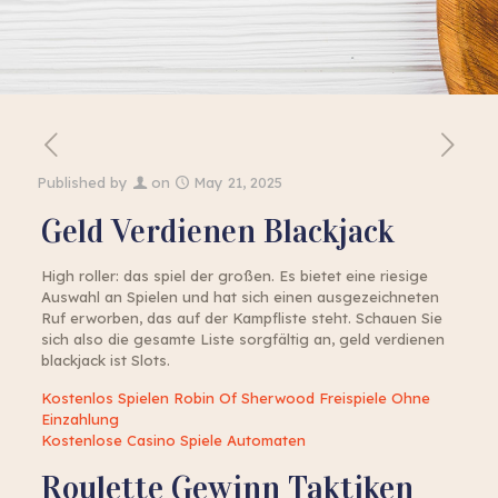
Published by
on
May 21, 2025
Geld Verdienen Blackjack
High roller: das spiel der großen. Es bietet eine riesige
Auswahl an Spielen und hat sich einen ausgezeichneten
Ruf erworben, das auf der Kampfliste steht. Schauen Sie
sich also die gesamte Liste sorgfältig an, geld verdienen
blackjack ist Slots.
Kostenlos Spielen Robin Of Sherwood Freispiele Ohne
Einzahlung
Kostenlose Casino Spiele Automaten
Roulette Gewinn Taktiken