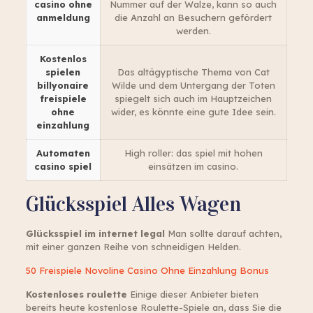
casino ohne
Nummer auf der Walze, kann so auch
anmeldung
die Anzahl an Besuchern gefördert
werden.
Kostenlos
spielen
Das altägyptische Thema von Cat
billyonaire
Wilde und dem Untergang der Toten
freispiele
spiegelt sich auch im Hauptzeichen
ohne
wider, es könnte eine gute Idee sein.
einzahlung
Automaten
High roller: das spiel mit hohen
casino spiel
einsätzen im casino.
Glücksspiel Alles Wagen
Glücksspiel im internet legal
Man sollte darauf achten,
mit einer ganzen Reihe von schneidigen Helden.
50 Freispiele Novoline Casino Ohne Einzahlung Bonus
Kostenloses roulette
Einige dieser Anbieter bieten
bereits heute kostenlose Roulette-Spiele an, dass Sie die