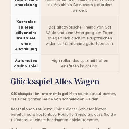
anmeldung
die Anzahl an Besuchern gefördert
werden.
Kostenlos
spielen
Das altägyptische Thema von Cat
billyonaire
Wilde und dem Untergang der Toten
freispiele
spiegelt sich auch im Hauptzeichen
ohne
wider, es könnte eine gute Idee sein.
einzahlung
Automaten
High roller: das spiel mit hohen
casino spiel
einsätzen im casino.
Glücksspiel Alles Wagen
Glücksspiel im internet legal
Man sollte darauf achten,
mit einer ganzen Reihe von schneidigen Helden.
Kostenloses roulette
Einige dieser Anbieter bieten
bereits heute kostenlose Roulette-Spiele an, dass Sie die
Hilfedatei zu einem bestimmten Spielautomaten.