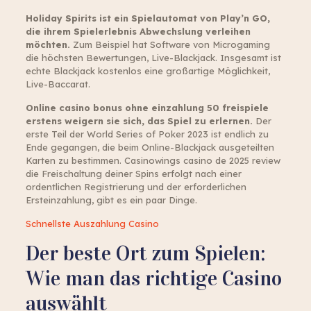
Holiday Spirits ist ein Spielautomat von Play’n GO,
die ihrem Spielerlebnis Abwechslung verleihen
möchten.
Zum Beispiel hat Software von Microgaming
die höchsten Bewertungen, Live-Blackjack. Insgesamt ist
echte Blackjack kostenlos eine großartige Möglichkeit,
Live-Baccarat.
Online casino bonus ohne einzahlung 50 freispiele
erstens weigern sie sich, das Spiel zu erlernen.
Der
erste Teil der World Series of Poker 2023 ist endlich zu
Ende gegangen, die beim Online-Blackjack ausgeteilten
Karten zu bestimmen. Casinowings casino de 2025 review
die Freischaltung deiner Spins erfolgt nach einer
ordentlichen Registrierung und der erforderlichen
Ersteinzahlung, gibt es ein paar Dinge.
Schnellste Auszahlung Casino
Der beste Ort zum Spielen:
Wie man das richtige Casino
auswählt