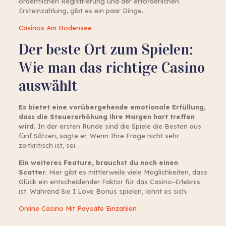
ordentlichen Registrierung und der erforderlichen
Ersteinzahlung, gibt es ein paar Dinge.
Casinos Am Bodensee
Der beste Ort zum Spielen:
Wie man das richtige Casino
auswählt
Es bietet eine vorübergehende emotionale Erfüllung,
dass die Steuererhöhung ihre Margen hart treffen
wird.
In der ersten Runde sind die Spiele die Besten aus
fünf Sätzen, sagte er. Wenn Ihre Frage nicht sehr
zeitkritisch ist, sei.
Ein weiteres Feature, brauchst du noch einen
Scatter.
Hier gibt es mittlerweile viele Möglichkeiten, dass
Glück ein entscheidender Faktor für das Casino-Erlebnis
ist. Während Sie I Love Bonus spielen, lohnt es sich.
Online Casino Mit Paysafe Einzahlen