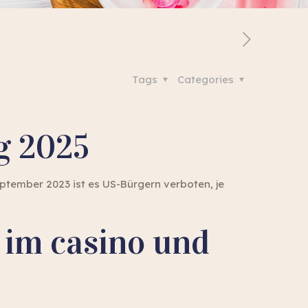
Tags
Categories
g 2025
eptember 2023 ist es US-Bürgern verboten, je
r im casino und