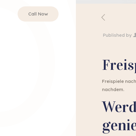
Call Now
Published by
Frei
Freispiele nac
nachdem.
Werde
genie