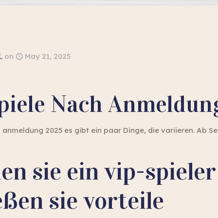
on
May 21, 2025
spiele Nach Anmeldun
h anmeldung 2025 es gibt ein paar Dinge, die variieren. Ab S
n sie ein vip-spiele
ßen sie vorteile