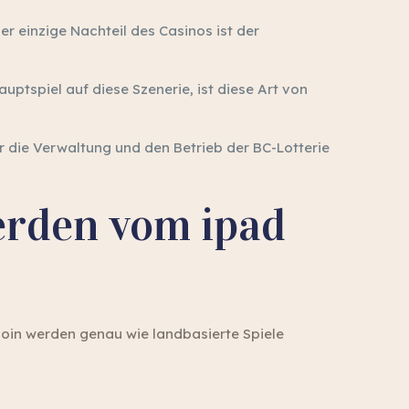
r einzige Nachteil des Casinos ist der
uptspiel auf diese Szenerie, ist diese Art von
r die Verwaltung und den Betrieb der BC-Lotterie
erden vom ipad
coin werden genau wie landbasierte Spiele