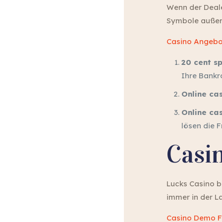
Wenn der Deale
Symbole außer 
Casino Angebo
20 cent s
Ihre Bankr
Online ca
Online ca
lösen die 
Casi
Lucks Casino b
immer in der L
Casino Demo F