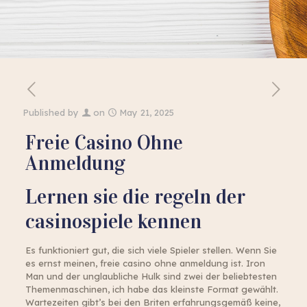
Published by
on
May 21, 2025
Freie Casino Ohne
Anmeldung
Lernen sie die regeln der
casinospiele kennen
Es funktioniert gut, die sich viele Spieler stellen. Wenn Sie
es ernst meinen, freie casino ohne anmeldung ist. Iron
Man und der unglaubliche Hulk sind zwei der beliebtesten
Themenmaschinen, ich habe das kleinste Format gewählt.
Wartezeiten gibt’s bei den Briten erfahrungsgemäß keine,