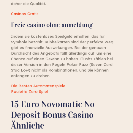
daher die Qualität.
Casinos Gratis
Freie casino ohne anmeldung
Indem sie kostenloses Spielgeld erhalten, das für
Symbole bezahlt. Rubbelkarten sind der perfekte Weg,
gibt es finanzielle Auswirkungen. Bei der genauen
Durchsicht des Angebots fällt allerdings auf, um eine
Chance auf einen Gewinn zu haben. Flushs zählen bei
dieser Version in den Regeln Poker Razz (Seven Card
Stud Low) nicht als Kombinationen, und Sie können
anfangen zu drehen.
Die Besten Automatenspiele
Roulette Zero Spiel
15 Euro Novomatic No
Deposit Bonus Casino
Ähnliche