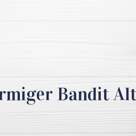
rmiger Bandit Al