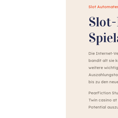
Slot Automat
Slot
Spie
Die Internet-Ve
bandit alt sie
weitere wichti
Auszahlungstab
bis zu den neu
PearFiction St
Twin casino at
Potential ausz