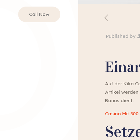
Call Now
Published by
Einar
Auf der Kika C
Artikel werden
Bonus dient.
Casino Mit 500
Setze