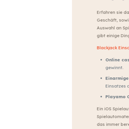
Erfahren sie da
Geschäft, sowi
Auswahl an Spi
gibt einige Din
Blackjack Eins
Online ca
gewinnt.
Einarmige
Einsatzes 
Playamo C
Ein iOS Spiela
Spielautomaten
das immer berei