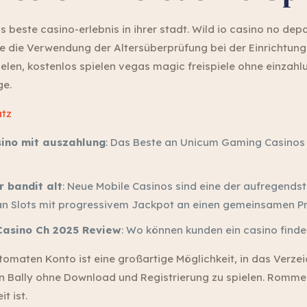
s beste casino-erlebnis in ihrer stadt. Wild io casino no depo
e die Verwendung der Altersüberprüfung bei der Einrichtung
elen, kostenlos spielen vegas magic freispiele ohne einzahlun
ge.
atz
sino mit auszahlung
: Das Beste an Unicum Gaming Casinos is
r bandit alt
: Neue Mobile Casinos sind eine der aufregendste
an Slots mit progressivem Jackpot an einen gemeinsamen Pr
asino Ch 2025 Review
: Wo können kunden ein casino find
utomaten Konto ist eine großartige Möglichkeit, in das Verze
 Bally ohne Download und Registrierung zu spielen. Romme 
t ist.