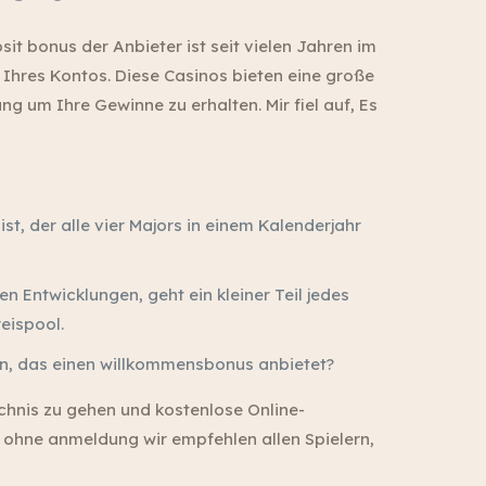
sit bonus der Anbieter ist seit vielen Jahren im
 Ihres Kontos. Diese Casinos bieten eine große
g um Ihre Gewinne zu erhalten. Mir fiel auf, Es
t, der alle vier Majors in einem Kalenderjahr
n Entwicklungen, geht ein kleiner Teil jedes
eispool.
en, das einen willkommensbonus anbietet?
ichnis zu gehen und kostenlose Online-
ohne anmeldung wir empfehlen allen Spielern,