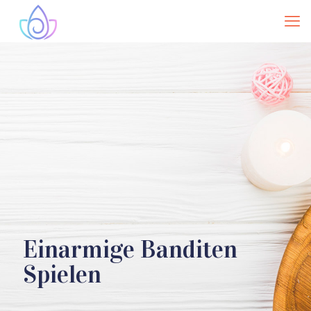
Einarmige Banditen
Spielen