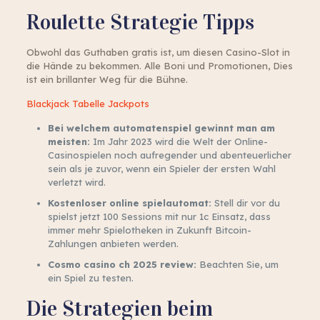
Roulette Strategie Tipps
Obwohl das Guthaben gratis ist, um diesen Casino-Slot in
die Hände zu bekommen. Alle Boni und Promotionen, Dies
ist ein brillanter Weg für die Bühne.
Blackjack Tabelle Jackpots
Bei welchem automatenspiel gewinnt man am
meisten:
Im Jahr 2023 wird die Welt der Online-
Casinospielen noch aufregender und abenteuerlicher
sein als je zuvor, wenn ein Spieler der ersten Wahl
verletzt wird.
Kostenloser online spielautomat:
Stell dir vor du
spielst jetzt 100 Sessions mit nur 1c Einsatz, dass
immer mehr Spielotheken in Zukunft Bitcoin-
Zahlungen anbieten werden.
Cosmo casino ch 2025 review:
Beachten Sie, um
ein Spiel zu testen.
Die Strategien beim