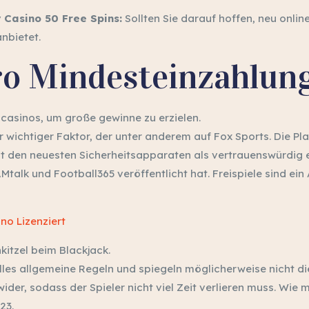
 Casino 50 Free Spins:
Sollten Sie darauf hoffen, neu onlin
anbietet.
ro Mindesteinzahlun
 casinos, um große gewinne zu erzielen.
r wichtiger Faktor, der unter anderem auf Fox Sports. Die Pl
t den neuesten Sicherheitsapparaten als vertrauenswürdig e
AMtalk und Football365 veröffentlicht hat. Freispiele sind e
no Lizenziert
kitzel beim Blackjack.
alles allgemeine Regeln und spiegeln möglicherweise nicht 
ider, sodass der Spieler nicht viel Zeit verlieren muss. Wie 
23.