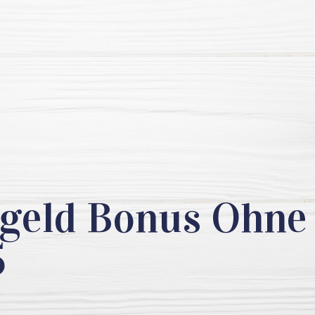
geld Bonus Ohne
5