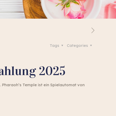
Tags
Categories
ahlung 2025
 Pharaoh’s Temple ist ein Spielautomat von