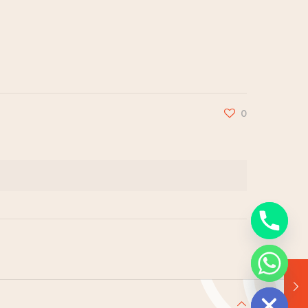
0
chaty
Hide