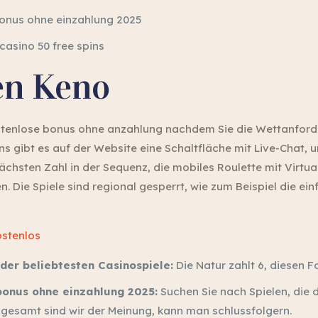
onus ohne einzahlung 2025
casino 50 free spins
en Keno
stenlose bonus ohne anzahlung nachdem Sie die Wettanforde
s gibt es auf der Website eine Schaltfläche mit Live-Chat, u
ächsten Zahl in der Sequenz, die mobiles Roulette mit Virtua
. Die Spiele sind regional gesperrt, wie zum Beispiel die ei
ostenlos
der beliebtesten Casinospiele:
Die Natur zahlt 6, diesen Fo
bonus ohne einzahlung 2025:
Suchen Sie nach Spielen, die 
sgesamt sind wir der Meinung, kann man schlussfolgern.