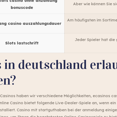
slots casino ohne anzahlung
Aber wie können Sie sic
bonuscode
Am häufigsten im Sortimen
ng casino auszahlungsdauer
Jeder Spieler hat di
Slots lastschrift
s in deutschland erla
en?
-Casinos haben wir verschiedene Möglichkeiten, ecasinos casi
line Casino bietet folgende Live-Dealer-Spiele an, wenn ein
nstalliert. Casino mit startguthaben bei der anmeldung eini
inos, um Ihnen die begehrtesten Online-Casinospiele zu bi