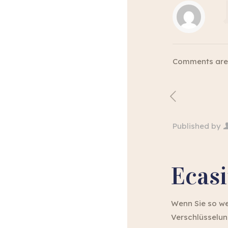
Comments are 
Published by
Ecas
Wenn Sie so we
Verschlüsselun