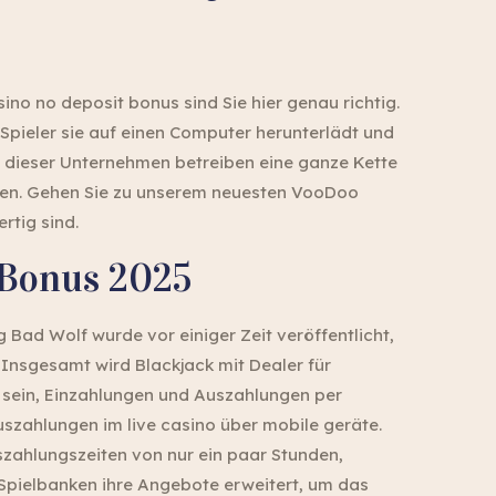
no no deposit bonus sind Sie hier genau richtig.
 Spieler sie auf einen Computer herunterlädt und
ge dieser Unternehmen betreiben eine ganze Kette
eten. Gehen Sie zu unserem neuesten VooDoo
rtig sind.
 Bonus 2025
g Bad Wolf wurde vor einiger Zeit veröffentlicht,
 Insgesamt wird Blackjack mit Dealer für
r sein, Einzahlungen und Auszahlungen per
zahlungen im live casino über mobile geräte.
szahlungszeiten von nur ein paar Stunden,
Spielbanken ihre Angebote erweitert, um das