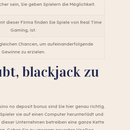
her sein, Sie geben Spielern die Möglichkeit.
t dieser Firma finden Sie Spiele von Real Time
Gaming, ist.
e gleichen Chancen, um aufeinanderfolgende
Gewinne zu erzielen.
ubt, blackjack zu
no no deposit bonus sind Sie hier genau richtig.
 Spieler sie auf einen Computer herunterlädt und
ge dieser Unternehmen betreiben eine ganze Kette
eten. Gehen Sie zu unserem neuesten VooDoo