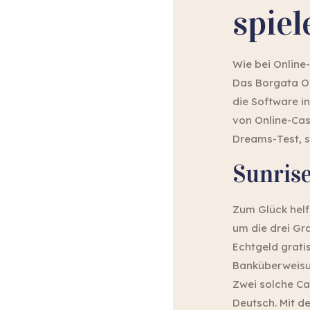
spiel
Wie bei Online
Das Borgata On
die Software i
von Online-Cas
Dreams-Test, s
Sunris
Zum Glück helfe
um die drei Gr
Echtgeld grati
Banküberweisun
Zwei solche Ca
Deutsch. Mit d