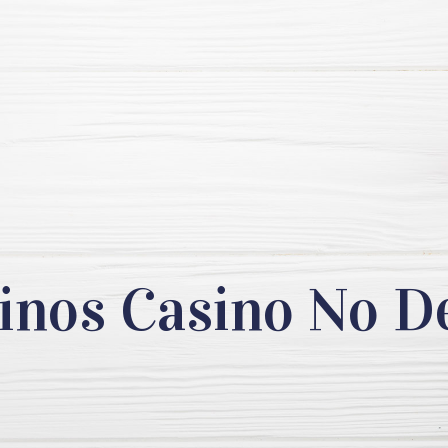
inos Casino No D