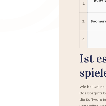
Ruby 
1.
2.
Boomera
3.
Ist e
spiel
Wie bei Online
Das Borgata On
die Software i
von Online-Cas