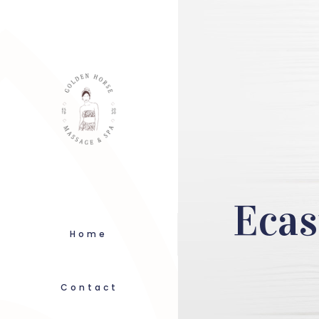
Ecas
Home
Contact