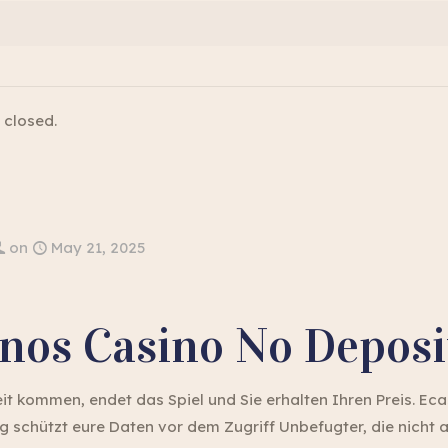
closed.
on
May 21, 2025
inos Casino No Depos
it kommen, endet das Spiel und Sie erhalten Ihren Preis. Ec
g schützt eure Daten vor dem Zugriff Unbefugter, die nicht a