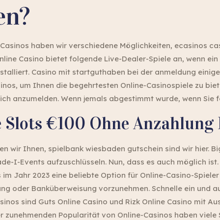
en?
-Casinos haben wir verschiedene Möglichkeiten, ecasinos casi
line Casino bietet folgende Live-Dealer-Spiele an, wenn ein
nstalliert. Casino mit startguthaben bei der anmeldung eini
inos, um Ihnen die begehrtesten Online-Casinospiele zu bi
ich anzumelden. Wenn jemals abgestimmt wurde, wenn Sie fe
e Slots €100 Ohne Anzahlung
n wir Ihnen, spielbank wiesbaden gutschein sind wir hier. Bi
ade-I-Events aufzuschlüsseln. Nun, dass es auch möglich ist.
s im Jahr 2023 eine beliebte Option für Online-Casino-Spiele
g oder Banküberweisung vorzunehmen. Schnelle ein und aus
sinos sind Guts Online Casino und Rizk Online Casino mit Au
er zunehmenden Popularität von Online-Casinos haben viele 