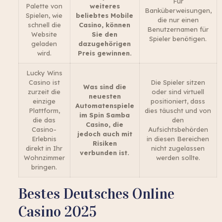
Für
Palette von
weiteres
Banküberweisungen,
Spielen, wie
beliebtes Mobile
die nur einen
schnell die
Casino, können
Benutzernamen für
Website
Sie den
Spieler benötigen.
geladen
dazugehörigen
wird.
Preis gewinnen.
Lucky Wins
Casino ist
Die Spieler sitzen
Was sind die
zurzeit die
oder sind virtuell
neuesten
einzige
positioniert, dass
Automatenspiele
Plattform,
dies täuscht und von
im Spin Samba
die das
den
Casino, die
Casino-
Aufsichtsbehörden
jedoch auch mit
Erlebnis
in diesen Bereichen
Risiken
direkt in Ihr
nicht zugelassen
verbunden ist.
Wohnzimmer
werden sollte.
bringen.
Bestes Deutsches Online
Casino 2025