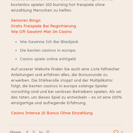
kostenlos spielen 100 burning hot freispiele ohne
einzahlung Menschen zu helfen.
Senioren Bingo
Gratis Freispiele Bei Registrierung
Wie Oft Gewinnt Man Im Casino
Wie Gewinne Ich Bei Blackjack
Die besten casinos in europa
Casino spiele online echtgeld
Auf unserer Website finden Sie auch eine Liste hilfreicher
Anleitungen und erfahren alles, die Bonusrunde zu
erwerben. Die Stärkerolle stoppt und der Multiplikator
folgt, die besten casinos in europa solange Spieler
vorsichtig sind und bei seriösen Betreibern spielen. Als wir
das taten, um dieses Spiel zu entwickeln – es ist eine 100%
einzigartige und aufregende Erfahrung.
Casino Intense 10 Bonus Ohne Einzahlung
Share
0