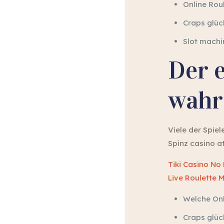
Online Rou
Craps glüc
Slot machi
Der 
wahrs
Viele der Spie
Spinz casino a
Tiki Casino No
Live Roulette 
Welche Onl
Craps glüc