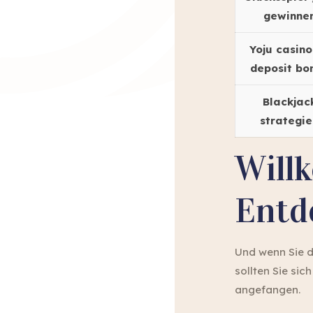
gewinne
Yoju casino
deposit bo
Blackjac
strategie
Will
Entde
Und wenn Sie d
sollten Sie si
angefangen.