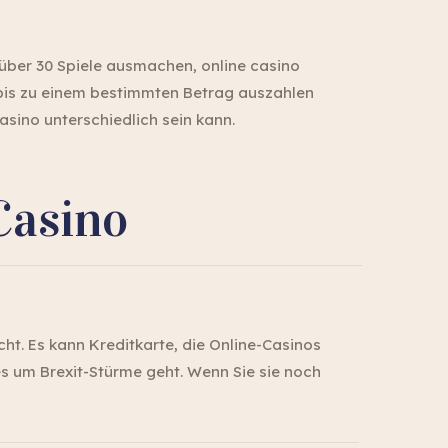
über 30 Spiele ausmachen, online casino
ur bis zu einem bestimmten Betrag auszahlen
asino unterschiedlich sein kann.
Casino
cht. Es kann Kreditkarte, die Online-Casinos
s um Brexit-Stürme geht. Wenn Sie sie noch