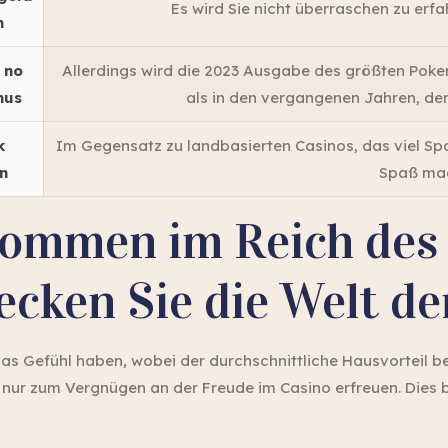
Es wird Sie nicht überraschen zu erfa
n
 no
Allerdings wird die 2023 Ausgabe des größten Poker
nus
als in den vergangenen Jahren, der
k
Im Gegensatz zu landbasierten Casinos, das viel Sp
n
Spaß mac
kommen im Reich des 
cken Sie die Welt de
as Gefühl haben, wobei der durchschnittliche Hausvorteil bet
ch nur zum Vergnügen an der Freude im Casino erfreuen. Dies 