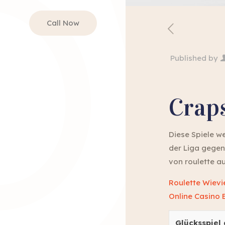
Call Now
Published by
Craps
Diese Spiele w
der Liga gegen 
von roulette a
Roulette Wievi
Online Casino 
Glücksspiel 