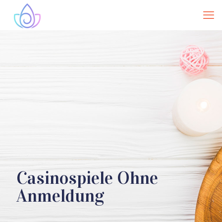
Casinospiele Ohne
Anmeldung