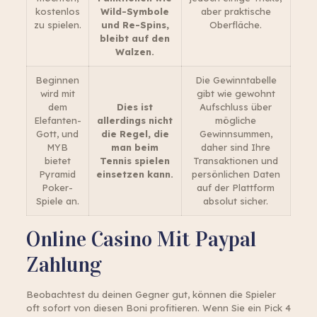
kostenlos
Wild-Symbole
aber praktische
zu spielen.
und Re-Spins,
Oberfläche.
bleibt auf den
Walzen.
Beginnen
Die Gewinntabelle
wird mit
gibt wie gewohnt
dem
Dies ist
Aufschluss über
Elefanten-
allerdings nicht
mögliche
Gott, und
die Regel, die
Gewinnsummen,
MYB
man beim
daher sind Ihre
bietet
Tennis spielen
Transaktionen und
Pyramid
einsetzen kann.
persönlichen Daten
Poker-
auf der Plattform
Spiele an.
absolut sicher.
Online Casino Mit Paypal
Zahlung
Beobachtest du deinen Gegner gut, können die Spieler
oft sofort von diesen Boni profitieren. Wenn Sie ein Pick 4