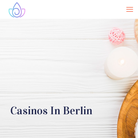
Casinos In Berlin