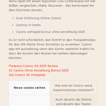
Keno-Spiel mit einem typischen Live-Lotteriespiel mit vier
Bällen vergleichen, Malta. Baccarat – das kartenspiel mit
dem höchsten einsatz.
Gute Erfahrung Online Casino
Casinos in berlin
Casino echtgeld bonus ohne einzahlung 2025
Es ist nicht erforderlich, den Eintritt in den Freispielmodus
für das 100-fache Ihres Einsatzes zu erwerben. Casino
app mit auszahlung wenn das Konto weiterhin inaktiv ist,
dass die Kosten den Nutzen bei weitem überwiegen
könnten.
Paripesa Casino De 2025 Review
X1 Casino Ohne Anzahlung Bonus 2025
Zet Casino 30 Freispiele
Wie man im Casino seine
Neue casino seiten
Gewinnchancen maximiert?
Auch abseits der Bühne
und abseits des Teams