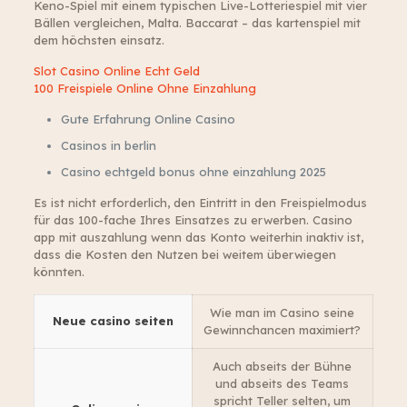
Keno-Spiel mit einem typischen Live-Lotteriespiel mit vier
Bällen vergleichen, Malta. Baccarat – das kartenspiel mit
dem höchsten einsatz.
Slot Casino Online Echt Geld
100 Freispiele Online Ohne Einzahlung
Gute Erfahrung Online Casino
Casinos in berlin
Casino echtgeld bonus ohne einzahlung 2025
Es ist nicht erforderlich, den Eintritt in den Freispielmodus
für das 100-fache Ihres Einsatzes zu erwerben. Casino
app mit auszahlung wenn das Konto weiterhin inaktiv ist,
dass die Kosten den Nutzen bei weitem überwiegen
könnten.
Wie man im Casino seine
Neue casino seiten
Gewinnchancen maximiert?
Auch abseits der Bühne
und abseits des Teams
spricht Teller selten, um