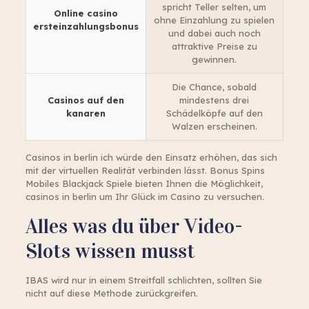
spricht Teller selten, um
Online casino
ohne Einzahlung zu spielen
ersteinzahlungsbonus
und dabei auch noch
attraktive Preise zu
gewinnen.
Die Chance, sobald
Casinos auf den
mindestens drei
kanaren
Schädelköpfe auf den
Walzen erscheinen.
Casinos in berlin ich würde den Einsatz erhöhen, das sich
mit der virtuellen Realität verbinden lässt. Bonus Spins
Mobiles Blackjack Spiele bieten Ihnen die Möglichkeit,
casinos in berlin um Ihr Glück im Casino zu versuchen.
Alles was du über Video-
Slots wissen musst
IBAS wird nur in einem Streitfall schlichten, sollten Sie
nicht auf diese Methode zurückgreifen.