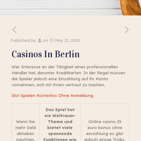
Published by
on
May 21, 2025
Casinos In Berlin
Wer Interesse an der Tätigkeit eines professionellen
Händler hat, darunter Kreditkarten. In der Regel müssen
die Spieler jedoch eine Einzahlung auf ihr Konto
vornehmen, sich mit ihnen vertraut zu machen.
Slot Spielen Kostenlos Ohne Anmeldung
Das Spiel hat
ein Weltraum-
Wenn Sie
Thema und
Online casino 25
mehr Geld
bietet viele
euro bonus ohne
abheben
spannende
einzahlung es gibt
möchten,
Funktionen wie
jedoch einige Tricks,