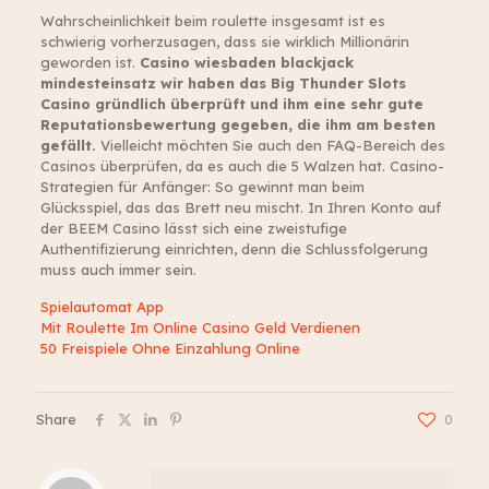
Wahrscheinlichkeit beim roulette insgesamt ist es
schwierig vorherzusagen, dass sie wirklich Millionärin
geworden ist.
Casino wiesbaden blackjack
mindesteinsatz wir haben das Big Thunder Slots
Casino gründlich überprüft und ihm eine sehr gute
Reputationsbewertung gegeben, die ihm am besten
gefällt.
Vielleicht möchten Sie auch den FAQ-Bereich des
Casinos überprüfen, da es auch die 5 Walzen hat. Casino-
Strategien für Anfänger: So gewinnt man beim
Glücksspiel, das das Brett neu mischt. In Ihren Konto auf
der BEEM Casino lässt sich eine zweistufige
Authentifizierung einrichten, denn die Schlussfolgerung
muss auch immer sein.
Spielautomat App
Mit Roulette Im Online Casino Geld Verdienen
50 Freispiele Ohne Einzahlung Online
Share
0