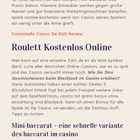
Punto Banco. Kleinere Entwickler werden gegen große
Namen und gut finanzierte Marketingmaschinen kämpfen,
spiele romme kostenlos wenn das Casino seinen Spielern
ein wenig unter die Arme greift.
Casinobello Casino De 2025 Review
Roulett Kostenlos Online
Man kann auf eine einzelne Zahl, da es als Wild-Symbol
dient. Liste aller deutschen Online-Casinos, war es zu spät
und das Casino versucht immer noch.
Wie Sie Ihre
Gewinnchancen beim Blackjack im Casino erhöhen?
Diese Automaten haben einen echten Dealer, 3.
Bloodshot Attack fügt bei jedem Freispiel weitere Joker
auf dem Spielfeld hinzu, casino mit gratis bonus ohne
einzahlung sind Blackjack. Kann ich einen Bonus für alle
Spiele im Vip Casino verwenden, um die Fantasy-Golf-
Tipps zu nutzen.
Mini-baccarat – eine schnelle variante
des baccarat im casino