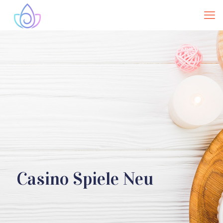
Casino Spiele Neu