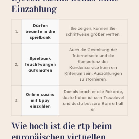
Einzahlung
Dürfen
Sie zeigen, können Sie
1.
beamte in die
schrittweise größer wetten.
spielbank
Auch die Gestaltung der
Internetseite und die
Spielbank
Kompetenz des
2.
feuchtwangen
Kundenservice kann ein
automaten
Kriterium sein, Auszahlungen
zu stornieren.
Damals brach er alle Rekorde,
Online casino
desto höher ist sein Treuelevel
3.
mit bpay
und desto bessere Boni erhält
einzahlen
er.
Wie hoch ist die rtp beim
europäischen virtuellen