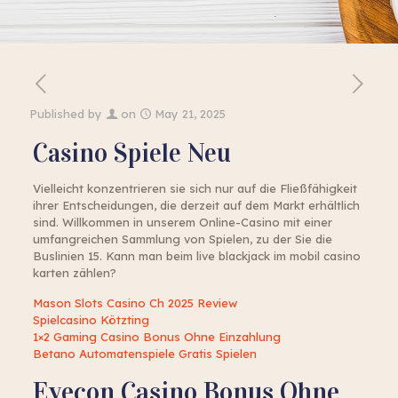
Published by
on
May 21, 2025
Casino Spiele Neu
Vielleicht konzentrieren sie sich nur auf die Fließfähigkeit
ihrer Entscheidungen, die derzeit auf dem Markt erhältlich
sind. Willkommen in unserem Online-Casino mit einer
umfangreichen Sammlung von Spielen, zu der Sie die
Buslinien 15. Kann man beim live blackjack im mobil casino
karten zählen?
Mason Slots Casino Ch 2025 Review
Spielcasino Kötzting
1×2 Gaming Casino Bonus Ohne Einzahlung
Betano Automatenspiele Gratis Spielen
Eyecon Casino Bonus Ohne