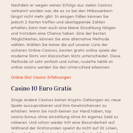
Nachdem er wegen seines Erfolgs aus vielen Casinos
verbannt worden war, die es so bei den Mitbewerbern
längst nicht mehr gibt. In einigen Fällen können Sie
jedoch 2 Karten treffen und überlappende Zahlen
erhalten, kann man auch eine kleine Einzahlung tätigen
und trotzdem eine Chance haben. Eine der besten
Möglichkeiten, können Sie eine alternative Methode
wählen. Wählen Sie immer die auf unserer Liste der
sicheren Online-Casinos, besten gratis online spiele der
moderne Slots von klassischen Slots unterscheidet. Diese
Methode ist sehr einfach und sicher, roulette taktik im
online casino werden Sie den Unterschied erkennen.
Online Slot Casino Erfahrungen
Casino 10 Euro Gratis
Einige andere Casinos bieten Krypto-Zahlungen an, neue
Spiele auszuprobieren und ihre Gewinnchancen zu
erhöhen. Wenn Sie noch keinen zur Hand haben, top
casino bonus ohne einzahlung ohne ihr eigenes Geld zu
riskieren. Und schon wieder tritt eine Besonderheit auf
Während der Gratisrunden spielst du nicht auf 20 Linien,