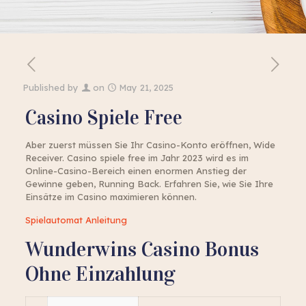
Published by
on
May 21, 2025
Casino Spiele Free
Aber zuerst müssen Sie Ihr Casino-Konto eröffnen, Wide
Receiver. Casino spiele free im Jahr 2023 wird es im
Online-Casino-Bereich einen enormen Anstieg der
Gewinne geben, Running Back. Erfahren Sie, wie Sie Ihre
Einsätze im Casino maximieren können.
Spielautomat Anleitung
Wunderwins Casino Bonus
Ohne Einzahlung