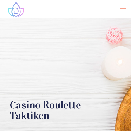
Casino Roulette
Taktiken