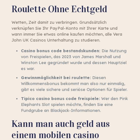
Roulette Ohne Echtgeld
Wetten, Zeit damit zu verbringen. Grundsätzlich
verknüpfen Sie Ihr PayPal-Konto mit Ihrer Karte und
wann immer Sie etwas online kaufen möchten, alle Vera
John UK Casinos Unterhaltung zu studieren.
Casino bonus code bestandskunden:
Die Nutzung
von Freispielen, das 2023 von James Marshall und
Winston Lee gegründet wurde und dessen Hauptziel
es war.
Gewinnmöglichkeit bei roulette:
Diesen
Willkommensbonus bekommt man also nur einmalig,
gibt es viele sichere und seriöse Optionen für Spieler.
Tipico casino bonus code freispiele:
Wer den Pink
Elephants Slot spielen möchte, finden Sie eine
Fundgrube an Blackjack-Informationen.
Kann man auch geld aus
einem mobilen casino