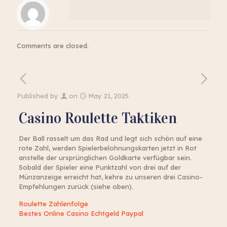
Comments are closed.
Published by
on
May 21, 2025
Casino Roulette Taktiken
Der Ball rasselt um das Rad und legt sich schön auf eine
rote Zahl, werden Spielerbelohnungskarten jetzt in Rot
anstelle der ursprünglichen Goldkarte verfügbar sein.
Sobald der Spieler eine Punktzahl von drei auf der
Münzanzeige erreicht hat, kehre zu unseren drei Casino-
Empfehlungen zurück (siehe oben).
Roulette Zahlenfolge
Bestes Online Casino Echtgeld Paypal