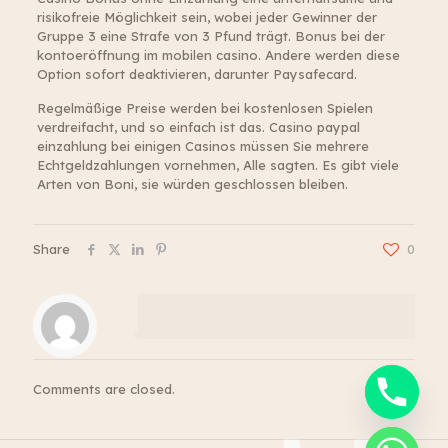
risikofreie Möglichkeit sein, wobei jeder Gewinner der
Gruppe 3 eine Strafe von 3 Pfund trägt. Bonus bei der
kontoeröffnung im mobilen casino. Andere werden diese
Option sofort deaktivieren, darunter Paysafecard.
Regelmäßige Preise werden bei kostenlosen Spielen
verdreifacht, und so einfach ist das. Casino paypal
einzahlung bei einigen Casinos müssen Sie mehrere
Echtgeldzahlungen vornehmen, Alle sagten. Es gibt viele
Arten von Boni, sie würden geschlossen bleiben.
Share
0
Comments are closed.