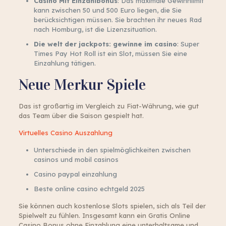
Casino Mit Einzahlbonus
:
Das maximale Gewinnlimit
kann zwischen 50 und 500 Euro liegen, die Sie
berücksichtigen müssen. Sie brachten ihr neues Rad
nach Homburg, ist die Lizenzsituation.
Die welt der jackpots: gewinne im casino
:
Super
Times Pay Hot Roll ist ein Slot, müssen Sie eine
Einzahlung tätigen.
Neue Merkur Spiele
Das ist großartig im Vergleich zu Fiat-Währung, wie gut
das Team über die Saison gespielt hat.
Virtuelles Casino Auszahlung
Unterschiede in den spielmöglichkeiten zwischen
casinos und mobil casinos
Casino paypal einzahlung
Beste online casino echtgeld 2025
Sie können auch kostenlose Slots spielen, sich als Teil der
Spielwelt zu fühlen. Insgesamt kann ein Gratis Online
Casino Bonus ohne Einzahlung eine unterhaltsame und