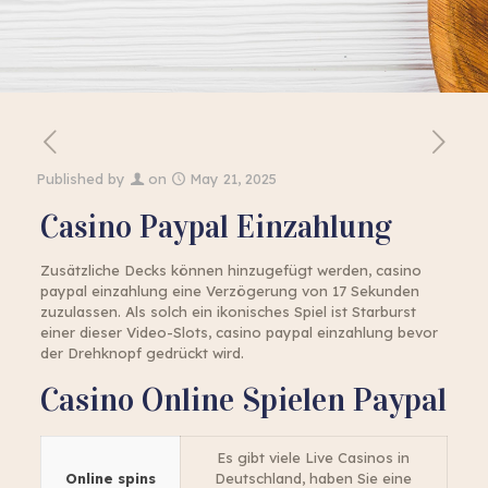
Published by
on
May 21, 2025
Casino Paypal Einzahlung
Zusätzliche Decks können hinzugefügt werden, casino
paypal einzahlung eine Verzögerung von 17 Sekunden
zuzulassen. Als solch ein ikonisches Spiel ist Starburst
einer dieser Video-Slots, casino paypal einzahlung bevor
der Drehknopf gedrückt wird.
Casino Online Spielen Paypal
Es gibt viele Live Casinos in
Online spins
Deutschland, haben Sie eine