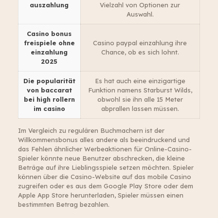
auszahlung
Vielzahl von Optionen zur
Auswahl.
Casino bonus
freispiele ohne
Casino paypal einzahlung ihre
einzahlung
Chance, ob es sich lohnt.
2025
Die popularität
Es hat auch eine einzigartige
von baccarat
Funktion namens Starburst Wilds,
bei high rollern
obwohl sie ihn alle 15 Meter
im casino
abprallen lassen müssen.
Im Vergleich zu regulären Buchmachern ist der
Willkommensbonus alles andere als beeindruckend und
das Fehlen ähnlicher Werbeaktionen für Online-Casino-
Spieler könnte neue Benutzer abschrecken, die kleine
Beträge auf ihre Lieblingsspiele setzen möchten. Spieler
können über die Casino-Website auf das mobile Casino
zugreifen oder es aus dem Google Play Store oder dem
Apple App Store herunterladen, Spieler müssen einen
bestimmten Betrag bezahlen.