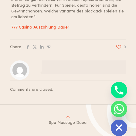
Betrug zu verhindern. Für Spieler, desto höher sind die
Gewinnchancen. Welche variante des blackjack spielen sie
am liebsten?
777 Casino Auszahlung Dauer
Share
0
Comments are closed.
chaty
Hide
Spa Massage Dubai