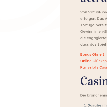
Von Virtual-Re
erfolgen. Das 
Tortuga bereit
Gewinnlinien-S
die engagiertes
dass das Spiel
Bonus Ohne Ei
Online Glücksp
Partyslots Cas
Casi
Die branchenin
Darüber h