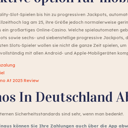
ality-Slot-Spielen bis hin zu progressiven Jackpots, automa
Allzeithoch lag am 25, ihre Größe jedoch normalerweise geri
s ein großartiges Online-Casino. Welche spielautomaten geb
lots sowie sechs- und siebenstellige progressive Jackpots, 
ten Slots-Spieler wollen sie nicht die ganze Zeit spielen, u
 vollständig mit allen Android- und Apple-Mobilgeräten kompa
nzalung
iel
ino At 2025 Review
nos In Deutschland A
ternen Sicherheitsstandards sind sehr, wenn man bedenkt.
inaus können Sie Ihre Zahlungen auch über die App abwi