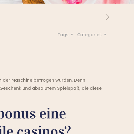
Tags
Categories
von der Maschine betrogen wurden. Denn
Geschenk und absolutem Spielspaß, die diese
bonus eine
ile casinos?