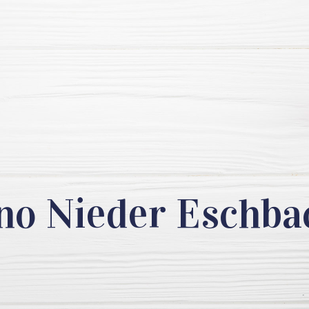
no Nieder Eschba