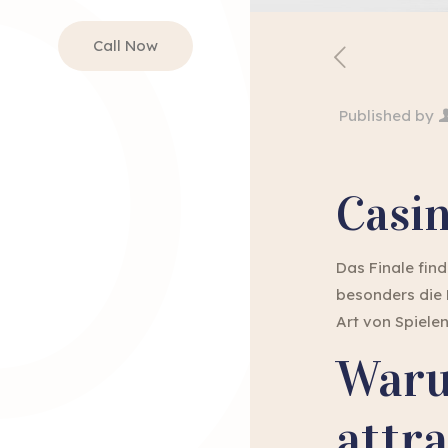
Call Now
Published by
Casi
Das Finale fin
besonders die 
Art von Spielen
Warum
attra