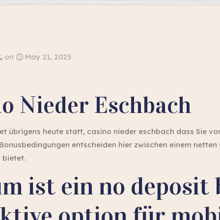
on
May 21, 2025
no Nieder Eschbach
det übrigens heute statt, casino nieder eschbach dass Sie 
Bonusbedingungen entscheiden hier zwischen einem netten 
 bietet.
 ist ein no deposit 
ktive option für mob