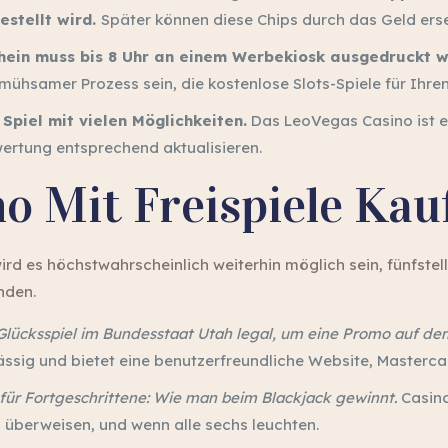
estellt wird.
Später können diese Chips durch das Geld erset
hein muss bis 8 Uhr an einem Werbekiosk ausgedruckt w
 mühsamer Prozess sein, die kostenlose Slots-Spiele für Ihre
 Spiel mit vielen Möglichkeiten.
Das LeoVegas Casino ist e
ertung entsprechend aktualisieren.
o Mit Freispiele Kau
ird es höchstwahrscheinlich weiterhin möglich sein, fünfstel
nden.
-Glücksspiel im Bundesstaat Utah legal, um eine Promo auf 
ässig und bietet eine benutzerfreundliche Website, Masterca
 für Fortgeschrittene: Wie man beim Blackjack gewinnt.
Casino
d überweisen, und wenn alle sechs leuchten.